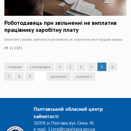
Роботодавець при звільненні не виплатив
працівнику заробітну плату
Клієнтам служби зайнятості розповіли, як захистити свої трудові права
05.11.2021
« перша
‹ попередня
1
2
3
4
5
6
7
8
9
…
наступна ›
остання »
Полтавський обласний центр
зайнятості
36039, м. Полтава, вул. Сінна, 45
e-mail: 11org@czpoltava.gov.ua