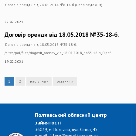
Договір оренди від 24.01.2014 №8-14-б (нова редакція)
22.02.2021
Договір оренди від 18.05.2018 №35-18-б.
Договір оренди від 18.05.2018 №35-18-б.
/sites/pol/files/dogovir_orendy_vid_18.05.2018_no35-18-b_0.pdf
19.02.2021
1
2
наступна ›
остання »
Полтавський обласний центр
зайнятості
36039, м. Полтава, вул. Сінна, 45
e-mail: 11org@czpoltava.gov.ua