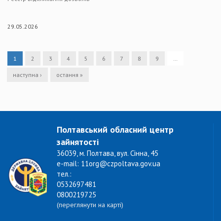
29.05.2026
1
2
3
4
5
6
7
8
9
…
наступна ›
остання »
Полтавський обласний центр
зайнятості
36039, м. Полтава, вул. Сінна, 45
e-mail: 11org@czpoltava.gov.ua
тел.:
0532697481
0800219725
(переглянути на карті)