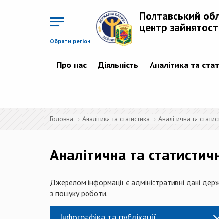
Перейти
до
Полтавський об
основного
матеріалу
центр зайнятост
Обрати регіон
Про нас
Діяльність
Аналітика та ста
Головна
Аналітика та статистика
Аналітична та стати
Аналітична та статистич
Джерелом інформації є адміністративні дані держ
з пошуку роботи.
Інфографіка та публікації