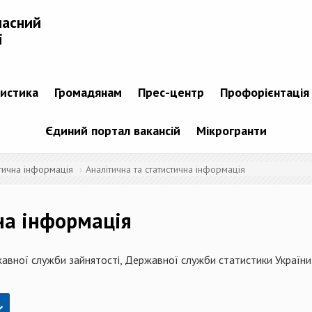
ласний
і
тистика
Громадянам
Прес-центр
Профорієнтація
Єдиний портал вакансій
Мікрогранти
стична інформація
Аналітична та статистична інформація
на інформація
авної служби зайнятості, Державної служби статистики України,