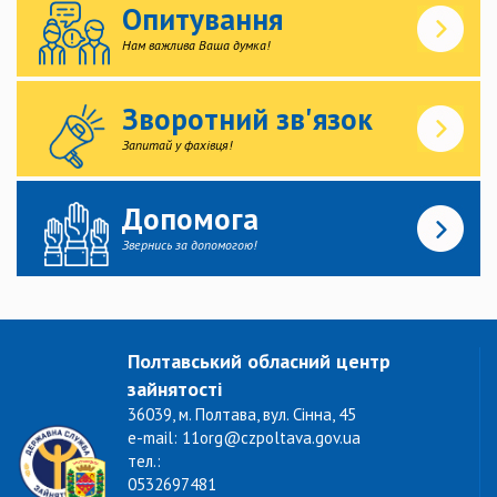
Опитування
Нам важлива Ваша думка!
Зворотний зв'язок
Запитай у фахівця!
Допомога
Звернись за допомогою!
Полтавський обласний центр
зайнятості
36039, м. Полтава, вул. Сінна, 45
e-mail: 11org@czpoltava.gov.ua
тел.:
0532697481