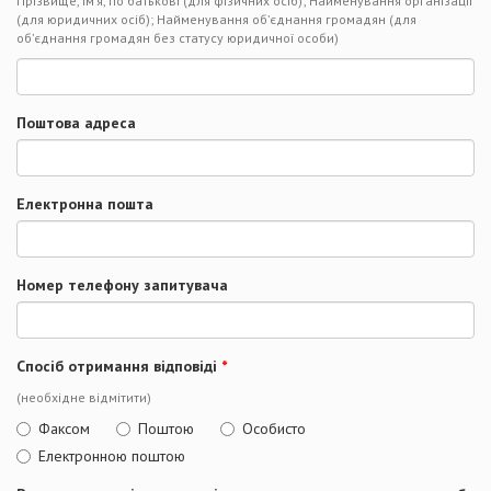
Прізвище, ім’я, по батькові (для фізичних осіб); Найменування організації
(для юридичних осіб); Найменування об’єднання громадян (для
об’єднання громадян без статусу юридичної особи)
Поштова адреса
Електронна пошта
Номер телефону запитувача
Спосіб отримання відповіді
*
(необхідне відмітити)
Факсом
Поштою
Особисто
Електронною поштою