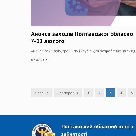
Анонси заходів Полтавської обласної
7-11 лютого
Анонси семінарів, тренінгів і клубів для безробітних на тиж
07.02.2022
« перша
‹ попередня
1
2
3
4
5
Полтавський обласний центр
зайнятості