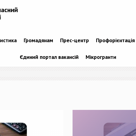
ласний
і
тистика
Громадянам
Прес-центр
Профорієнтація
Єдиний портал вакансій
Мікрогранти