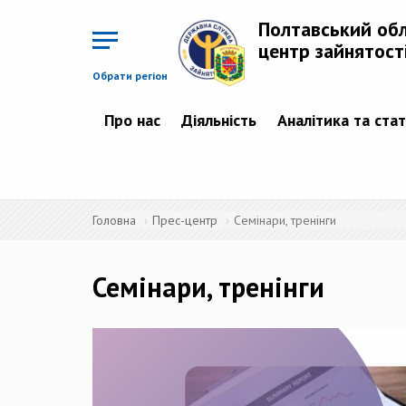
Перейти
до
Полтавський об
основного
матеріалу
центр зайнятост
Обрати регіон
Про нас
Діяльність
Аналітика та ста
Головна
Прес-центр
Семінари, тренінги
Семінари, тренінги