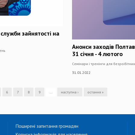
 служби зайнятості на
Анонси заходів Полтав
день
31 січня - 4 лютого
Семінари і тренінги для безроібітни
31.01.2022
6
7
8
9
…
наступна ›
остання »
Поширені запитання громадян
Корисна інформація для населення