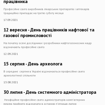
працівника
Професійне свято виробників лікарських препаратів і аптекарів
традиційно припадає на третю суботу місяця
17.09.2021
12 вересня - День працівників нафтової та
газової промисловості
На початку осені дослідники і розробники нафтогазоносних надр
відзначають професійне свято
12.09.2021
15 серпня - День археолога
В середині серпня в Україні відзначається професійне свято
археологічної спільноти
13.08.2021
30 липня - День системного адміністратора
Неофіційне професійне свято адміністраторів комп'ютерних
мереж прийнято відзначати в останню п'ятницю липня