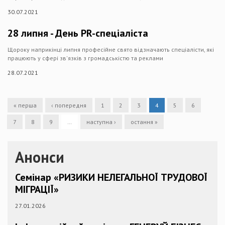
30.07.2021
28 липня - День PR-спеціаліста
Щороку наприкінці липня професійне свято відзначають спеціалісти, які
працюють у сфері зв'язків з громадськістю та реклами
28.07.2021
« перша
‹ попередня
1
2
3
4
5
6
7
8
9
…
наступна ›
остання »
Анонси
Семінар «РИЗИКИ НЕЛЕГАЛЬНОЇ ТРУДОВОЇ
МІГРАЦІЇ»
27.01.2026