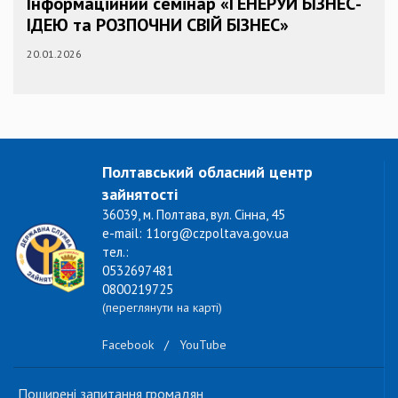
Інформаційний семінар «ГЕНЕРУЙ БІЗНЕС-
ІДЕЮ та РОЗПОЧНИ СВІЙ БІЗНЕС»
20.01.2026
Полтавський обласний центр
зайнятості
36039, м. Полтава, вул. Сінна, 45
e-mail: 11org@czpoltava.gov.ua
тел.:
0532697481
0800219725
(переглянути на карті)
Facebook
/
YouTube
Поширені запитання громадян