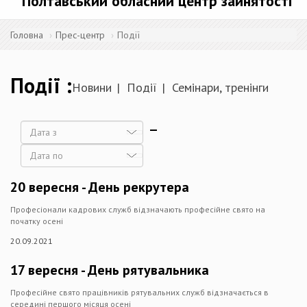
Полтавський обласний центр зайнятості
Головна
Прес-центр
Події
Події
Новини
Події
Семінари, тренінги
Дата
Дата
20 вересня - День рекрутера
Професіонали кадрових служб відзначають професійне свято на
початку осені
20.09.2021
17 вересня - День рятувальника
Професійне свято працівників рятувальних служб відзначається в
середині першого місяця осені