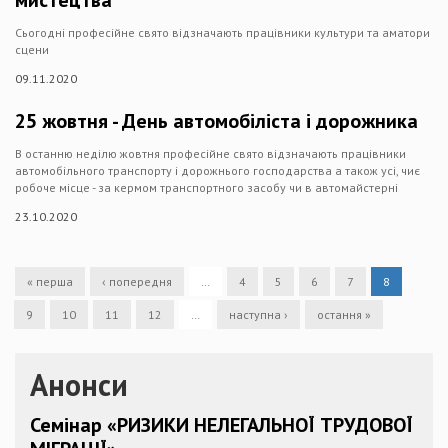
Сьогодні професійне свято відзначають працівники культури та аматори
сцени
09.11.2020
25 жовтня - День автомобіліста і дорожника
В останню неділю жовтня професійне свято відзначають працівники
автомобільного транспорту і дорожнього господарства а також усі, чиє
робоче місце - за кермом транспортного засобу чи в автомайстерні
23.10.2020
« перша
‹ попередня
…
4
5
6
7
8
9
10
11
12
…
наступна ›
остання »
Анонси
Семінар «РИЗИКИ НЕЛЕГАЛЬНОЇ ТРУДОВОЇ