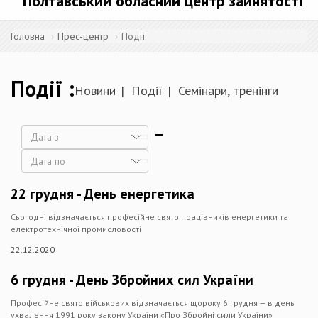
Полтавський обласний центр зайнятості
Головна
Прес-центр
Події
Події
Новини
Події
Семінари, тренінги
Дата
Дата
22 грудня - День енергетика
Сьогодні відзначається професійне свято працівників енергетики та
електротехнічної промисловості
22.12.2020
6 грудня - День Збройних сил України
Професійне свято військових відзначається щороку 6 грудня — в день
ухвалення 1991 року закону України «Про Збройні сили України»