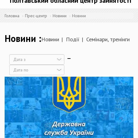
Полтавський обласний центр зайнятості
Головна
Прес-центр
Новини
Новини
Новини
Новини
Події
Семінари, тренінги
Дата
Дата