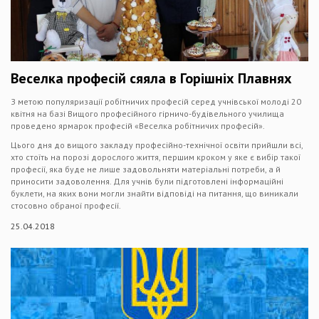
Веселка професій сяяла в Горішніх Плавнях
З метою популяризації робітничих професій серед учнівської молоді 20
квітня на базі Вищого професійного гірничо-будівельного училища
проведено ярмарок професій «Веселка робітничих професій».
Цього дня до вищого закладу професійно-технічної освіти прийшли всі,
хто стоїть на порозі дорослого життя, першим кроком у яке є вибір такої
професії, яка буде не лише задовольняти матеріальні потреби, а й
приносити задоволення. Для учнів були підготовлені інформаційні
буклети, на яких вони могли знайти відповіді на питання, що виникали
стосовно обраної професії.
25.04.2018