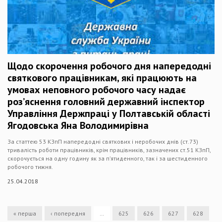
Щодо скорочення робочого дня напередодні
святкового працівникам, які працюють на
умовах неповного робочого часу надає
роз’яснення головний державний інспектор
Управління Держпраці у Полтавській області
Ягодовська Яна Володимирівна
За статтею 53 КЗпП напередодні святкових і неробочих днів (ст.73)
тривалість роботи працівників, крім працівників, зазначених ст.51 КЗпП,
скорочується на одну годину як за п’ятиденного, так і за шестиденного
робочого тижня.
25.04.2018
« перша
‹ попередня
…
625
626
627
628