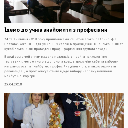
Їдемо до учнів знайомити з професіями
24 та 25 квітня 2018 року працівниками Решетилівської районної філії
Полтавського ОЦЗ для учнів 8 –х класів в приміщенні Піщанської ЗОШ та
Кукобівської ЗОШ проведені профінформаційні групові заходи.
В ході зустрічей учням надана можливість пройти психологічне
тестування, метою якого є допомога краще зрозуміти себе та вибрати
напрямок освіти і майбутню професійну діяльність, а також отримати
рекомендацію профконсультанта щодо вибору напряму навчання і
майбутньої кар’єри.
25.04.2018