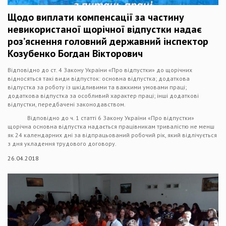
Щодо виплати компенсації за частину
невикористаної щорічної відпустки надає
роз’яснення головний державний інспектор
Козубенко Богдан Вікторович
Відповідно до ст. 4 Закону України «Про відпустки» до щорічних
відносяться такі види відпусток: основна відпустка; додаткова
відпустка за роботу із шкідливими та важкими умовами праці;
додаткова відпустка за особливий характер праці; інші додаткові
відпустки, передбачені законодавством.
Відповідно до ч. 1 статті 6 Закону України «Про відпустки»
щорічна основна відпустка надається працівникам тривалістю не менш
як 24 календарних дні за відпрацьований робочий рік, який відлічується
з дня укладення трудового договору.
26.04.2018