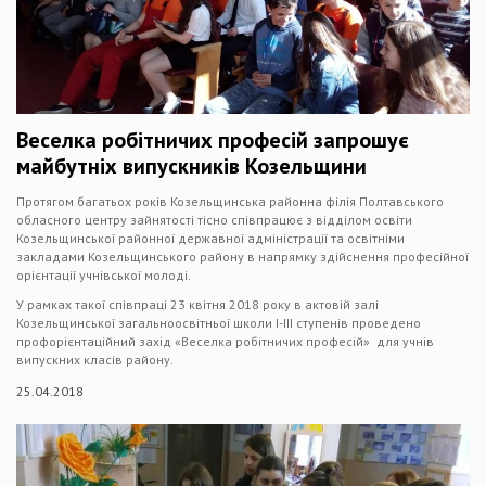
Веселка робітничих професій запрошує
майбутніх випускників Козельщини
Протягом багатьох років Козельщинська районна філія Полтавського
обласного центру зайнятості тісно співпрацює з відділом освіти
Козельщинської районної державної адміністрації та освітніми
закладами Козельщинського району в напрямку здійснення професійної
орієнтації учнівської молоді.
У рамках такої співпраці 23 квітня 2018 року в актовій залі
Козельщинської загальноосвітньої школи І-ІІІ ступенів проведено
профорієнтаційний захід «Веселка робітничих професій» для учнів
випускних класів району.
25.04.2018