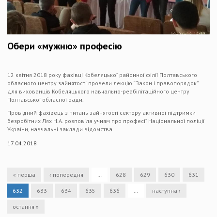
Обери «мужню» професію
12 квітня 2018 року фахівці Кобеляцької районної філії Полтавського
обласного центру зайнятості провели лекцію “Закон і правопорядок”
для вихованців Кобеляцького навчально-реабілітаційного центру
Полтавської обласної ради.
Провідний фахівець з питань зайнятості сектору активної підтримки
безробітних Лях Н.А. розповіла учням про професії Національної поліції
України, навчальні заклади відомства.
17.04.2018
« перша
‹ попередня
…
628
629
630
631
632
633
634
635
636
…
наступна ›
остання »