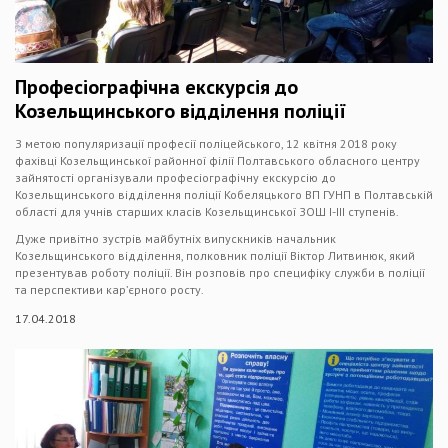
Професіографічна екскурсія до
Козельщинського відділення поліції
З метою популяризації професії поліцейського, 12 квітня 2018 року
фахівці Козельщинської районної філії Полтавського обласного центру
зайнятості організували професіографічну екскурсію до
Козельщинського відділення поліції Кобеляцького ВП ГУНП в Полтавській
області для учнів старших класів Козельщинської ЗОШ І-ІІІ ступенів.
Дуже привітно зустрів майбутніх випускників начальник
Козельщинського відділення, полковник поліції Віктор Литвинюк, який
презентував роботу поліції. Він розповів про специфіку служби в поліції
та перспективи кар’єрного росту.
17.04.2018