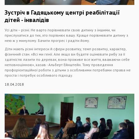
Зустріч в Гадяцькому центрі реабілітації
дітей - інвалідів
Усі діти – різні. Не варто порівнювати свою дитину з іншими, чи
прислухатися до тих, хто порівнює вашу. Краще порівнювати дитину з
нею ж у минулому. Бачити прогрес і радіти йому.
Діти мають різні інтереси й сфери розвитку, темп розвитку, характер,
фізичний стан. «Всі ми генії. Але якщо ви будете оцінювати рибу за її
здатністю лазити по деревах, вона проживе все життя, вважаючи себе
неповноцінною», казав - Альберт Ейнштейн. Тому проведення
профорієнтаційної роботи з дітьми з особливими потребами справа не
проста і потребує особливого підходу.
18.04.2018