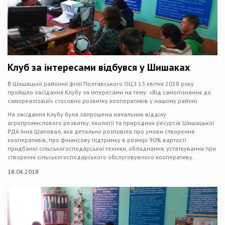
Клуб за інтересами відбувся у Шишаках
В Шишацькії районнії філії Полтавського ОЦЗ 13 квітня 2018 року
пройшло засідання Клубу за інтересами на тему: «Від самопізнання до
самореалізації» стосовно розвитку кооперативів у нашому районі.
На засідання Клубу була запрошена начальник відділу
агропромислового розвитку, екології та природних ресурсів Шишацької
РДА Інна Шаповал, яка детально розповіла про умови створення
кооперативів, про фінансову підтримку в розмірі 90% вартості
придбаної сільськогосподарської техніки, обладнання, устаткування при
створенні сільськогосподарського обслуговуючого кооперативу.
18.04.2018