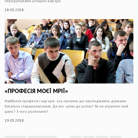
передумовами успішної кар’єри.
28.03.2018
«ПРОФЕСІЯ МОЄЇ МРІЇ»
Майбутня професія і кар'єра - ось питання, що оволодівають думками
багатьох старшокласників. Де він - шлях до успіху? Як не втратити свій
шанс? З чого розпочати?
19.03.2018