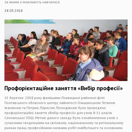
за якими є можливість навчатися.
28.03.2018
Профорієнтаційне заняття «Вибір професії»
15 березня 2018 року фахівцями Лохвицької районної філії
Полтавського обласного центру зайнятості Ольшанською Тетяною
Іванівною та Петрюк Ларисою Леонідівною було проведено
профорієнтаційні заняття «Вибір професії» для учнів 8-11 класів
Сенчанської ЗОШ. Метою даного заходу було ознайомлення учнів з
сучасними тенденціями на світовому, національному та регіональному
ринках праці, професійними назвами робіт майбутнього та основними