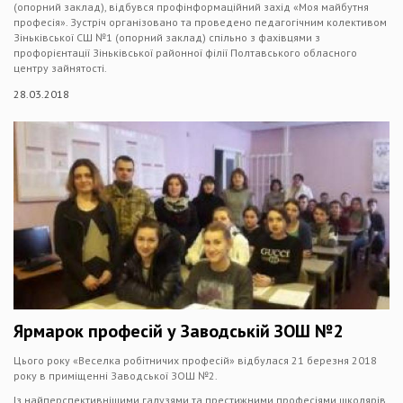
(опорний заклад), відбувся профінформаційний захід «Моя майбутня
професія». Зустріч організовано та проведено педагогічним колективом
Зіньківської СШ №1 (опорний заклад) спільно з фахівцями з
профорієнтації Зіньківської районної філії Полтавського обласного
центру зайнятості.
28.03.2018
Ярмарок професій у Заводській ЗОШ №2
Цього року «Веселка робітничих професій» відбулася 21 березня 2018
року в приміщенні Заводської ЗОШ №2.
Із найперспективнішими галузями та престижними професіями школярів