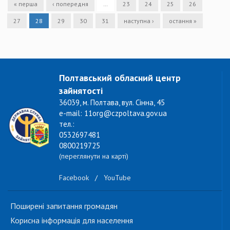
« перша
‹ попередня
…
23
24
25
26
27
28
29
30
31
наступна ›
остання »
Полтавський обласний центр
зайнятості
36039, м. Полтава, вул. Сінна, 45
e-mail: 11org@czpoltava.gov.ua
тел.:
0532697481
0800219725
(переглянути на карті)
Facebook
/
YouTube
Поширені запитання громадян
Корисна інформація для населення