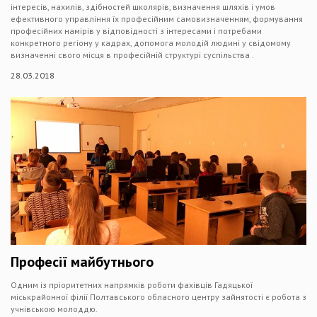
інтересів, нахилів, здібностей школярів, визначення шляхів і умов
ефективного управління їх професійним самовизначенням, формування
професійних намірів у відповідності з інтересами і потребами
конкретного регіону у кадрах, допомога молодій людині у свідомому
визначенні свого місця в професійній структурі суспільства .
28.03.2018
Професії майбутнього
Одним із пріоритетних напрямків роботи фахівців Гадяцької
міськрайонної філії Полтавського обласного центру зайнятості є робота з
учнівською молоддю.