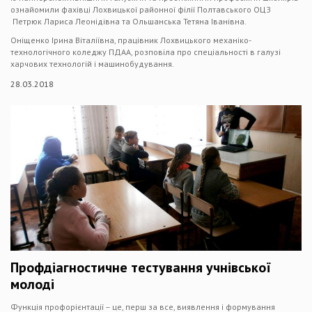
ознайомили фахівці Лохвицької районної філії Полтавського ОЦЗ
Петрюк Лариса Леонідівна та Ольшанська Тетяна Іванівна.
Оніщенко Ірина Віталіївна, працівник Лохвицького механіко-
технологічного коледжу ПДАА, розповіла про спеціальності в галузі
харчових технологій і машинобудування.
28.03.2018
Профдіагностичне тестування учнівської
молоді
Функція профорієнтації – це, перш за все, виявлення і формування