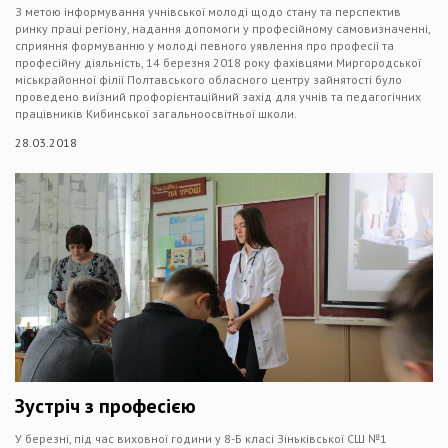
З метою інформування учнівської молоді щодо стану та перспектив
ринку праці регіону, надання допомоги у професійному самовизначенні,
сприяння формуванню у молоді певного уявлення про професії та
професійну діяльність, 14 березня 2018 року фахівцями Миргородської
міськрайонної філії Полтавського обласного центру зайнятості було
проведено виїзний профорієнтаційний захід для учнів та педагогічних
працівників Кибинської загальноосвітньої школи.
28.03.2018
Зустріч з професією
У березні, під час виховної години у 8-Б класі Зіньківської СШ №1