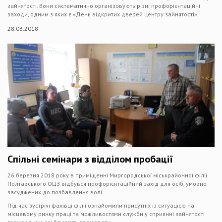
зайнятості. Вони систематично організовують різні профорієнтаційні
заходи, одним з яких є «День відкритих дверей центру зайнятості».
28.03.2018
Спільні семінари з відділом пробації
26 березня 2018 року в приміщенні Миргородської міськрайонної філії
Полтавського ОЦЗ відбувся профорієнтаційний захід для осіб, умовно
засуджених до позбавлення волi.
Під час зустрічі фахівці філії ознайомили присутніх із ситуацією на
місцевому ринку праці та можливостями служби у сприянні зайнятості