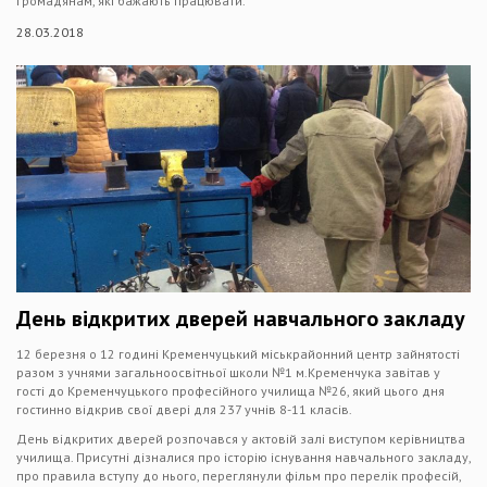
громадянам, які бажають працювати.
28.03.2018
День відкритих дверей навчального закладу
12 березня о 12 годині Кременчуцький міськрайонний центр зайнятості
разом з учнями загальноосвітньої школи №1 м.Кременчука завітав у
гості до Кременчуцького професійного училища №26, який цього дня
гостинно відкрив свої двері для 237 учнів 8-11 класів.
День відкритих дверей розпочався у актовій залі виступом керівництва
училища. Присутні дізналися про історію існування навчального закладу,
про правила вступу до нього, переглянули фільм про перелік професій,