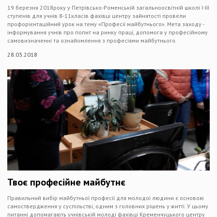
19 березня 2018року у Петрівсько-Роменській загальноосвітній школі І-ІІІ
ступенів для учнів 8-11класів фахівці центру зайнятості провели
профорієнтаційний урок на тему «Професії майбутнього». Мета заходу -
інформування учнів про попит на ринку праці, допомога у професійному
самовизначенні та ознайомлення з професіями майбутнього.
28.03.2018
Твоє професійне майбутнє
Правильний вибір майбутньої професії для молодої людини є основою
самоствердження у суспільстві, одним з головних рішень у житті. У цьому
питанні допомагають учнівській молоді фахівці Кременчуцького центру