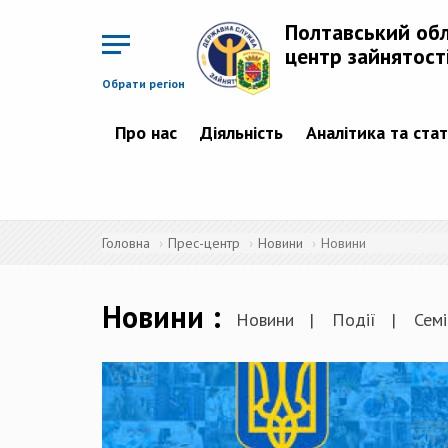
Перейти
до
Полтавський об
основного
матеріалу
центр зайнятост
Обрати регіон
Про нас
Діяльність
Аналітика та ста
Головна
Прес-центр
Новини
Новини
Новини
Новини
Події
Семі