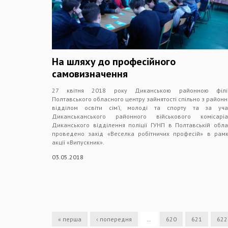
На шляху до професійного
самовизначення
27 квітня 2018 року Диканською районною філі
Полтавського обласного центру зайнятості спільно з район
відділом освіти сім’ї, молоді та спорту та за уча
Диканськанського районного військового комісаріат
Диканського відділення поліції ГУНП в Полтавській обла
проведено захід «Веселка робітничих професій» в рам
акції «Випускник».
03.05.2018
« перша
‹ попередня
…
620
621
622