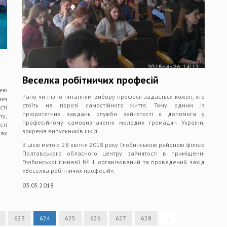
Веселка робітничих професій
єю
Рано чи пізно питанням вибору професії задається кожен, хто
ним
стоїть на порозі самостійного життя. Тому одним із
сті
пріоритетних завдань служби зайнятості є допомога у
у,
професійному самовизначенні молодих громадян України,
сті
зокрема випускників шкіл.
ках
З цією метою 28 квітня 2018 року Глобинською районою філією
Полтавського обласного центру зайнятості в приміщенні
Глобинської гімназії № 1 організований та проведений захід
«Веселка робітничих професій».
03.05.2018
623
624
625
626
627
628
…