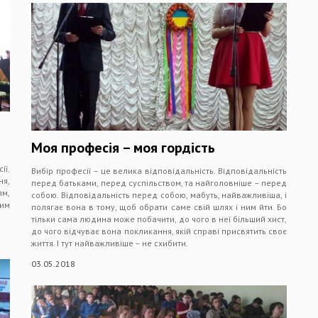
Моя професія – моя гордість
ії.
Вибір професії – це велика відповідальність. Відповідальність
ня,
перед батьками, перед суспільством, та найголовніше – перед
ям,
собою. Відповідальність перед собою, мабуть, найважливіша, і
им
полягає вона в тому, щоб обрати саме свій шлях і ним йти. Бо
тільки сама людина може побачити, до чого в неї більший хист,
до чого відчуває вона покликання, якій справі присвятить своє
життя. І тут найважливіше – не схибити.
03.05.2018