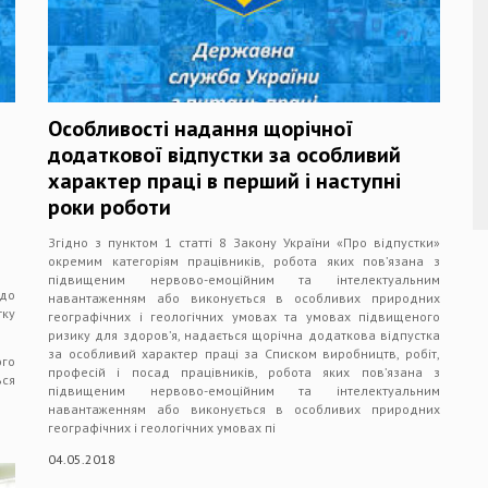
Особливості надання щорічної
додаткової відпустки за особливий
характер праці в перший і наступні
роки роботи
Згідно з пунктом 1 статті 8 Закону України «Про відпустки»
окремим категоріям працівників, робота яких пов’язана з
підвищеним нервово-емоційним та інтелектуальним
 до
навантаженням або виконується в особливих природних
тку
географічних і геологічних умовах та умовах підвищеного
ризику для здоров’я, надається щорічна додаткова відпустка
за особливий характер праці за Списком виробництв, робіт,
ого
професій і посад працівників, робота яких пов’язана з
ься
підвищеним нервово-емоційним та інтелектуальним
навантаженням або виконується в особливих природних
географічних і геологічних умовах пі
04.05.2018