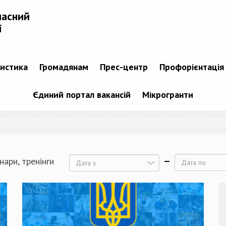
ласний
і
тистика
Громадянам
Прес-центр
Профорієнтація
Єдиний портал вакансій
Мікрогранти
нари, тренінги
Дата
Дата