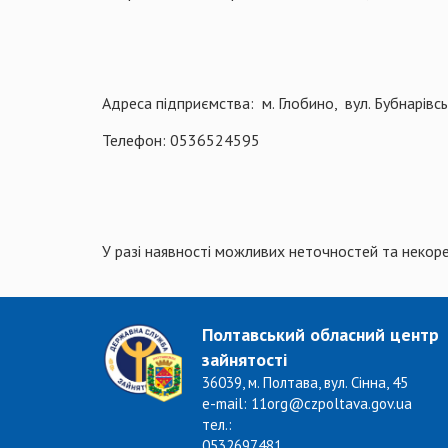
Адреса підприємства: м. Глобино, вул. Бубнарівсь
Телефон: 0536524595
У разі наявності можливих неточностей та некор
Полтавський обласний центр
зайнятості
36039, м. Полтава, вул. Сінна, 45
e-mail: 11org@czpoltava.gov.ua
тел.:
0532697481