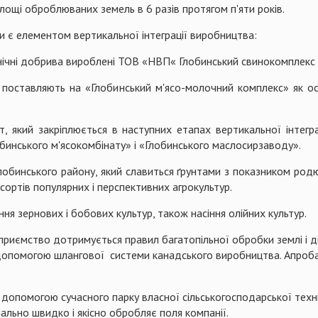
лощі оброблюваних земель в 6 разів протягом п'яти років.
ки є елементом вертикальної інтеграції виробництва:
анічні добрива вироблені ТОВ «НВП« Глобинський свинокомплекс 
», поставляють на «Глобинський м'ясо-молочний комплекс» як ос
, який закріплюється в наступних етапах вертикальної інтегр
обинського м'ясокомбінату» і «Глобинського маслосирзаводу».
лобинського району, який славиться ґрунтами з показником родю
ортів популярних і перспективних агрокультур.
я зернових і бобових культур, також насіння олійних культур.
приємство дотримується правил багатопільної обробки землі і д
 допомогою шлангової системи канадського виробництва. Апроба
 допомогою сучасного парку власної сільськогосподарської техн
ально швидко і якісно обробляє поля компанії.