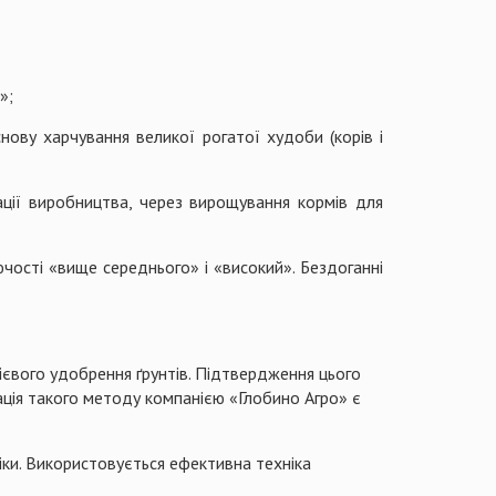
»;
нову харчування великої рогатої худоби (корів і
ації виробництва, через вирощування кормів для
чості «вище середнього» і «високий». Бездоганні
ієвого удобрення ґрунтів. Підтвердження цього
ція такого методу компанією «Глобино Агро» є
іки. Використовується ефективна техніка