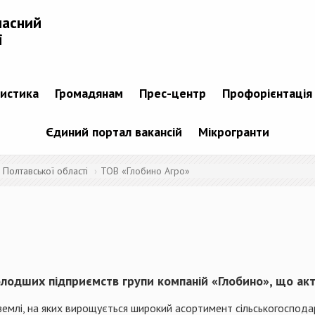
ласний
і
тистика
Громадянам
Прес-центр
Профорієнтація
Єдиний портал вакансій
Мікрогранти
Полтавської області
ТОВ «Глобино Агро»
олодших підприємств групи компаній «Глобино», що акт
землі, на яких вирощується широкий асортимент сільськогоспода