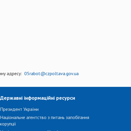
онну адресу:
05rabot@czpoltava.gov.ua
Державні інформаційні ресурси
Президент України
Національне агентство з питань запобігання
корупції