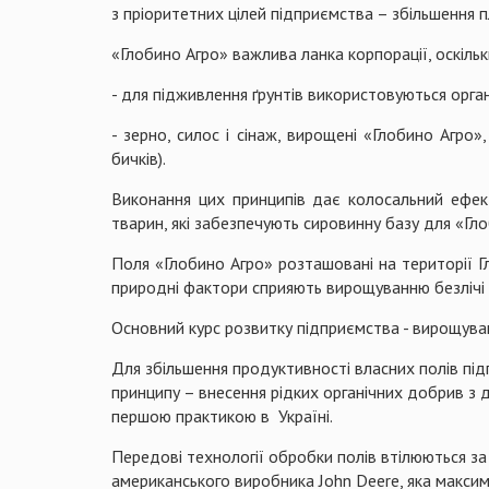
з пріоритетних цілей підприємства – збільшення п
«Глобино Агро» важлива ланка корпорації, оскіль
- для підживлення ґрунтів використовуються орг
- зерно, силос і сінаж, вирощені «Глобино Агро
бичків).
Виконання цих принципів дає колосальний ефект
тварин, які забезпечують сировинну базу для «Гл
Поля «Глобино Агро» розташовані на території Г
природні фактори сприяють вирощуванню безлічі с
Основний курс розвитку підприємства - вирощуванн
Для збільшення продуктивності власних полів під
принципу – внесення рідких органічних добрив з
першою практикою в Україні.
Передові технології обробки полів втілюються за
американського виробника John Deere, яка максим