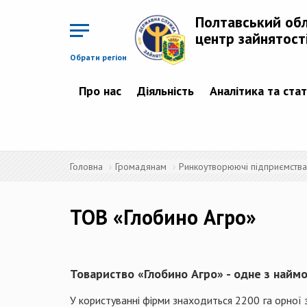
Перейти
до
Полтавський об
основного
матеріалу
центр зайнятост
Обрати регіон
Про нас
Діяльність
Аналітика та ста
Головна
Громадянам
Ринкоутворюючі підприємства 
ТОВ «Глобино Агро»
Товариство «Глобино Агро» - одне з найм
У користуванні фірми знаходиться 2200 га орної 