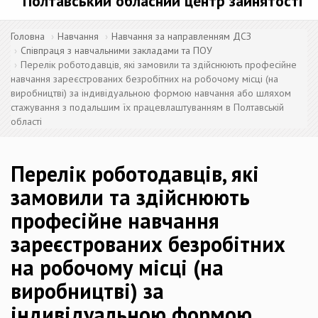
Полтавський обласний центр зайнятості
Головна
Навчання
Навчання за направленням ДСЗ
Співпраця з навчальними закладами та ПОУ
Перелік роботодавців, які замовили та здійснюють професійне
навчання зареєстрованих безробітних на робочому місці (на
виробництві) за індивідуальною формою навчання або шляхом
стажування з подальшим їх працевлаштуванням в Полтавській
області
Перелік роботодавців, які
замовили та здійснюють
професійне навчання
зареєстрованих безробітних
на робочому місці (на
виробництві) за
індивідуальною формою