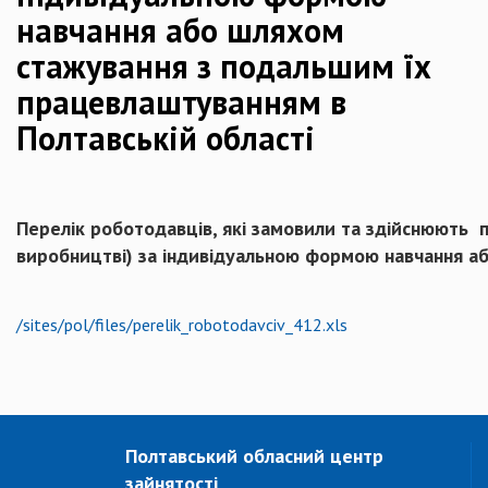
навчання або шляхом
стажування з подальшим їх
працевлаштуванням в
Полтавській області
Перелік роботодавців, які замовили та здійснюють 
виробництві) за індивідуальною формою навчання а
/sites/pol/files/perelik_robotodavciv_412.xls
Полтавський обласний центр
зайнятості