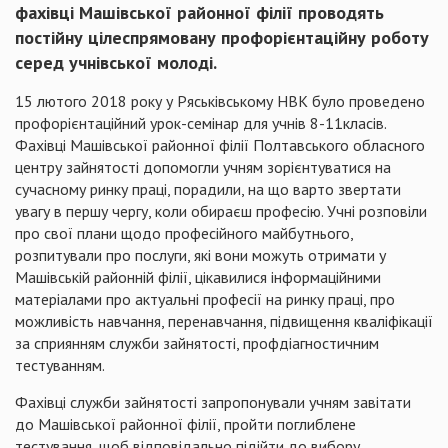
фахівці Машівської районної філії проводять
постійну цілеспрямовану профорієнтаційну роботу
серед учнівської молоді.
15 лютого 2018 року у Ряськівському НВК було проведено
профорієнтаційний урок-семінар для учнів 8-11класів.
Фахівці Машівської районної філії Полтавського обласного
центру зайнятості допомогли учням зорієнтуватися на
сучасному ринку праці, порадили, на що варто звертати
увагу в першу чергу, коли обираєш професію. Учні розповіли
про свої плани щодо професійного майбутнього,
розпитували про послуги, які вони можуть отримати у
Машівській районній філії, цікавилися інформаційними
матеріалами про актуальні професії на ринку праці, про
можливість навчання, перенавчання, підвищення кваліфікації
за сприянням служби зайнятості, профдіагностичним
тестуванням.
Фахівці служби зайнятості запропонували учням завітати
до Машівської районної філії, пройти поглиблене
тестування, щоб відповідально підійти до вибору