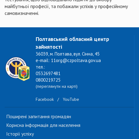
майбутньої професії, та побажали успіхів у професійному
самовизначенні.
Полтавський обласний центр
зайнятості
36039, м. Полтава, вул. Сінна, 45
e-mail: 11org@czpoltava.gov.ua
тел.:
0532697481
0800219725
(переглянути на карті)
Facebook
/
YouTube
Поширені запитання громадян
Корисна інформація для населення
Історії успіху