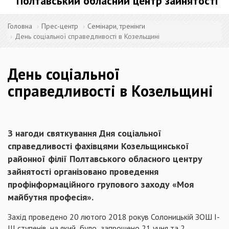
Полтавський обласний центр зайнятості
Головна
Прес-центр
Семінари, тренінги
День соціальної справедливості в Козельщині
День соціальної
справедливості в Козельщині
З нагоди святкування Дня соціальної
справедливості фахівцями Козельщинської
районної філії Полтавського обласного центру
зайнятості організовано проведення
профінформаційного групового заходу «Моя
майбутня професія».
Захід проведено 20 лютого 2018 рокув Солоницькій ЗОШ І-
ІІІ ступенів, на який було запрошено 21 учня та 2