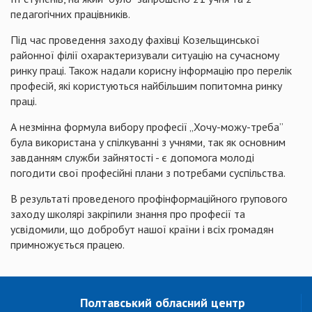
педагогічних працівників.
Під час проведення заходу фахівці Козельщинської
районної філії охарактеризували ситуацію на сучасному
ринку праці. Також надали корисну інформацію про перелік
професій, які користуються найбільшим попитомна ринку
праці.
А незмінна формула вибору професії „Хочу-можу-треба”
була використана у спілкуванні з учнями, так як основним
завданням служби зайнятості -
є допомога молоді
погодити свої професійні плани з потребами суспільства.
В результаті проведеного профінформаційного групового
заходу школярі закріпили знання про професії та
усвідомили, що добробут нашої країни і всіх громадян
примножується працею.
Полтавський обласний центр