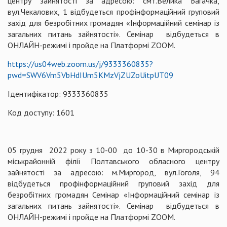
центру зайнятості за адресою: смт.Велика Багачка,
вул.Чекалових, 1 відбудеться профінформаційний груповий
захід для безробітних громадян «Інформаційний семінар із
загальних питань зайнятості». Семінар відбудеться в
ОНЛАЙН-режимі і пройде на Платформі ZOOM.
https://us04web.zoom.us/j/9333360835?
pwd=SWV6Vm5VbHdIUm5KMzVjZUZoUitpUT09
Ідентифікатор: 9333360835
Код доступу: 1601
05 грудня 2022 року з 10-00 до 10-30 в Миргородській
міськрайонній філії Полтавського обласного центру
зайнятості за адресою: м.Миргород, вул.Гоголя, 94
відбудеться профінформаційний груповий захід для
безробітних громадян Семінар «Інформаційний семінар із
загальних питань зайнятості». Семінар відбудеться в
ОНЛАЙН-режимі і пройде на Платформі ZOOM.