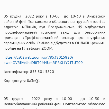
05 грудня 2022 року з 10-00 до 10-30 в Зіньківській
районній філії Полтавського обласного центру зайнятості за
адресою: м.Зіньків, вул. Воздвиженська, 49 відбудеться
профінформаційний груповий захід для безробітних
громадян «Профінформаційний семінар для внутрішньо
переміщених осіб». Семінар відбудеться в ОНЛАЙН-режимі і
пройде на Платформі ZOOM.
https://us02web.zoom.us/j/8538015820?
pwd=OVRJMnJhcDRiT0M4UmRPRXJ1Y2lTUT09
Ідентифікатор: 853 801 5820
Код доступу: 8a3nQ1
05 грудня 2022 року з 10-00 до 10-30 в
Великобагачанській районній філії Полтавського обласного