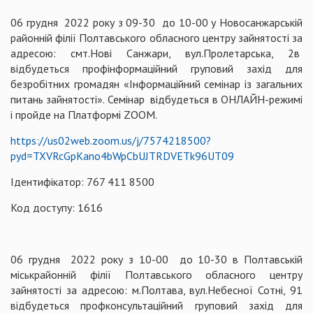
06 грудня 2022 року з 09-30 до 10-00 у Новосанжарській
районній філії Полтавського обласного центру зайнятості за
адресою: смт.Нові Санжари, вул.Пролетарська, 2в
відбудеться профінформаційний груповий захід для
безробітних громадян «Інформаційний семінар із загальних
питань зайнятості». Семінар відбудеться в ОНЛАЙН-режимі
і пройде на Платформі ZOOM.
https://us02web.zoom.us/j/7574218500?
pуd=TXVRcGрKano4bWpCbUJTRDVETk96UT09
Ідентифікатор: 767 411 8500
Код доступу: 1616
06 грудня 2022 року з 10-00 до 10-30 в Полтавській
міськрайонній філії Полтавського обласного центру
зайнятості за адресою: м.Полтава, вул.Небесної Сотні, 91
відбудеться профконсультаційний груповий захід для