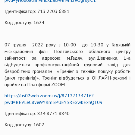
pwd=yH6d6adnnVmLkLaOwlnVrnS9OgfsyK.1
Ідентифікатор: 713 2203 6881
Код доступу: 1624
07 грудня 2022 року з 10-00 до 10-30 у Гадяцькій
міськрайонній філії Полтавського обласного центру
зайнятості за адресою: м.Гадяч, вул.Шевченка, 1-а
відбудеться профконсультаційний груповий захід для
безробітних громадян «Тренінг з техніки пошуку роботи
(цикл тренінгів)». Тренінг відбудеться в ОНЛАЙН-режимі і
пройде на Платформі ZOOM
https://us02web.zoom.us/j/87127134716?
pwd=REVLeC8vei9YRm5PUEY3RExwbExnQT09
Ідентифікатор: 834 8771 8840
Код доступу: 1602