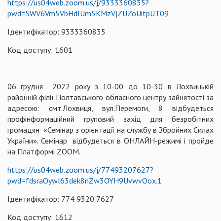
https://us04web.zoom.us/j/9333360835?
pwd=SWV6Vm5VbHdIUm5KMzVjZUZoUitpUT09
Ідентифікатор: 9333360835
Код доступу: 1601
06 грудня 2022 року з 10-00 до 10-30 в Лохвицькій
районній філії Полтавського обласного центру зайнятості за
адресою: смт.Лохвиця, вул.Перемоги, 8 відбудеться
профінформаційний груповий захід для безробітних
громадян «Семінар з орієнтації на службу в Збройних Силах
України». Семінар відбудеться в ОНЛАЙН-режимі і пройде
на Платформі ZOOM.
https://us04web.zoom.us/j/77493207627?
pwd=fdsraOywl63dek8nZw3OYH9UvwvOox.1
Ідентифікатор: 774 9320 7627
Код доступу: 1612