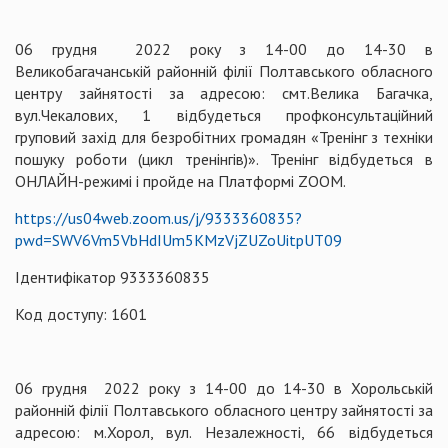
06 грудня 2022 року з 14-00 до 14-30 в
Великобагачанській районній філії Полтавського обласного
центру зайнятості за адресою: смт.Велика Багачка,
вул.Чекалових, 1 відбудеться профконсультаційний
груповий захід для безробітних громадян «Тренінг з техніки
пошуку роботи (цикл тренінгів)». Тренінг відбудеться в
ОНЛАЙН-режимі і пройде на Платформі ZOOM.
https://us04web.zoom.us/j/9333360835?
pwd=SWV6Vm5VbHdIUm5KMzVjZUZoUitpUT09
Ідентифікатор 9333360835
Код доступу: 1601
06 грудня 2022 року з 14-00 до 14-30 в Хорольській
районній філії Полтавського обласного центру зайнятості за
адресою: м.Хорол, вул. Незалежності, 66 відбудеться