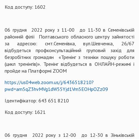
Код доступу: 1602
06 грудня 2022 року з 11-00 до 11-30 в Семенівській
районній філії Полтавського обласного центру зайнятості
за адресою: смт.Семенівка, вул.Шевченка, 26/67
відбудеться профконсультаційний груповий захід для
безробітних громадян «Тренінг з техніки пошуку роботи
(цикл тренінгів)». Тренінг відбудеться в ОНЛАЙН-режимі і
пройде на Платформі ZOOM
https://us04web.zoom.us/j/6436518210?
pwd=am5qZ3hvMVg1dW55Yjd1Vm5EOHpOZz09
Ідентифікатор: 643 651 8210
Код доступу: 1621
06 грудня 2022 року з 12-00 до 12-30 в Зіньківській