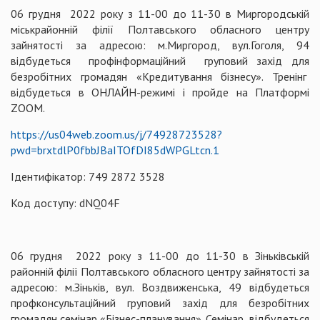
06 грудня 2022 року з 11-00 до 11-30 в Миргородській
міськрайонній філії Полтавського обласного центру
зайнятості за адресою: м.Миргород, вул.Гоголя, 94
відбудеться профінформаційний груповий захід для
безробітних громадян «Кредитування бізнесу». Тренінг
відбудеться в ОНЛАЙН-режимі і пройде на Платформі
ZOOM.
https://us04web.zoom.us/j/74928723528?
pwd=brxtdlP0fbbJBaITOfDI85dWPGLtcn.1
Ідентифікатор: 749 2872 3528
Код доступу: dNQ04F
06 грудня 2022 року з 11-00 до 11-30 в Зіньківській
районній філії Полтавського обласного центру зайнятості за
адресою: м.Зіньків, вул. Воздвиженська, 49 відбудеться
профконсультаційний груповий захід для безробітних
громадян семінар «Бізнес-планування». Семінар відбудеться