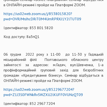
в ОНЛАЙН-режимі і пройде на Платформі ZOOM.
https://us02web.zoom.us/j/8538015820?
pwd=OVRJMnJhcDRiT0M4UmRPRXJ1Y2lTUT09
Ідентифікатор: 853 801 5820
Код доступу: 8a3nQ1
06 грудня 2022 року з 11-00 до 11-30 у Гадяцькій
міськрайонній філії Полтавського обласного центру
зайнятості за адресою: м.Гадяч, вул.Шевченка, 1-а
профінформаційний груповий захід для безробітних
громадян «Кредитування бізнесу». Семінар відбудеться в
ОНЛАЙН-режимі і пройде на Платформі ZOOM.
https://us02web.zoom.us/j/85229677204?
pwd=Z1l3S0FWNkRvSWZXU2lKUFF0VUNzQT09
Ідентифікатор: 852 2967 7204