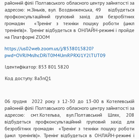
районній філії Полтавського обласного центру зайнятості за
адресою: м.Зіньків, вул. Воздвиженська, 49 відбудеться
профконсультаційний груповий захід для безробітних
громадян «Тренінг з техніки пошуку роботи (цикл
тренінгів)». Тренінг відбудеться в ОНЛАЙН-режимі і пройде
на Платформі ZOOM
https://us02web.zoom.us/j/8538015820?
pwd=OVRJMnJhcDRiT0M4UmRPRXJ1Y2lTUT09
Ідентифікатор: 853 801 5820
Код доступу: 8a3nQ1
06 грудня 2022 року з 12-30 до 13-00 в Котелевській
районній філії Полтавського обласного центру зайнятості за
адресою: смт.Котельва, вул.Полтавський Шлях, 208
відбудеться профконсультаційний груповий захід для
безробітних громадян «Тренінг з техніки пошуку роботи
(цикл тренінгів)». Тренінг відбудеться в ОНЛАЙН-режимі і