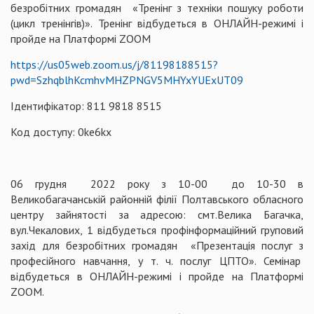
безробітних громадян «Тренінг з техніки пошуку роботи
(цикл тренінгів)». Тренінг відбудеться в ОНЛАЙН-режимі і
пройде на Платформі ZOOM
https://us05web.zoom.us/j/81198188515?
pwd=SzhqblhKcmhvMHZPNGV5MHYxYUExUT09
Ідентифікатор: 811 9818 8515
Код доступу: 0ke6kx
06 грудня 2022 року з 10-00 до 10-30 в
Великобагачанській районній філії Полтавського обласного
центру зайнятості за адресою: смт.Велика Багачка,
вул.Чекалових, 1 відбудеться профінформаційний груповий
захід для безробітних громадян «Презентація послуг з
професійного навчання, у т. ч. послуг ЦПТО». Семінар
відбудеться в ОНЛАЙН-режимі і пройде на Платформі
ZOOM.