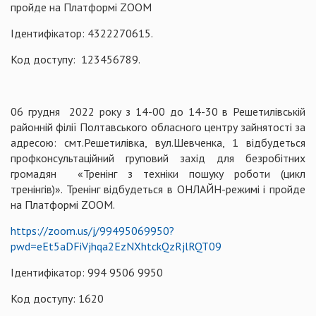
пройде на Платформі ZOOM
Ідентифікатор: 4322270615.
Код доступу: 123456789.
06 грудня 2022 року з 14-00 до 14-30 в Решетилівській
районній філії Полтавського обласного центру зайнятості за
адресою: смт.Решетилівка, вул.Шевченка, 1 відбудеться
профконсультаційний груповий захід для безробітних
громадян «Тренінг з техніки пошуку роботи (цикл
тренінгів)». Тренінг відбудеться в ОНЛАЙН-режимі і пройде
на Платформі ZOOM.
https://zoom.us/j/99495069950?
pwd=eEt5aDFiVjhqa2EzNXhtckQzRjlRQT09
Ідентифікатор: 994 9506 9950
Код доступу: 1620