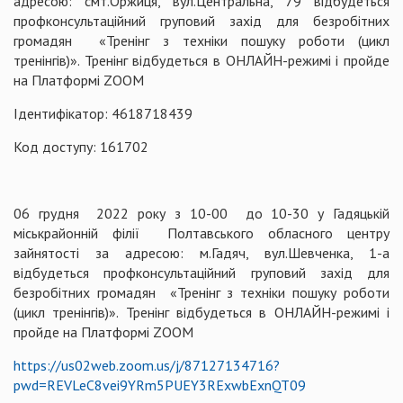
адресою: смт.Оржиця, вул.Центральна, 79 відбудеться
профконсультаційний груповий захід для безробітних
громадян «Тренінг з техніки пошуку роботи (цикл
тренінгів)». Тренінг відбудеться в ОНЛАЙН-режимі і пройде
на Платформі ZOOM
Ідентифікатор: 4618718439
Код доступу: 161702
06 грудня 2022 року з 10-00 до 10-30 у Гадяцькій
міськрайонній філії Полтавського обласного центру
зайнятості за адресою: м.Гадяч, вул.Шевченка, 1-а
відбудеться профконсультаційний груповий захід для
безробітних громадян «Тренінг з техніки пошуку роботи
(цикл тренінгів)». Тренінг відбудеться в ОНЛАЙН-режимі і
пройде на Платформі ZOOM
https://us02web.zoom.us/j/87127134716?
pwd=REVLeC8vei9YRm5PUEY3RExwbExnQT09