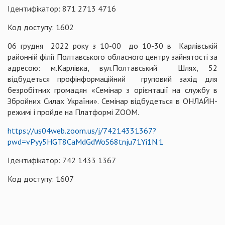
Ідентифікатор: 871 2713 4716
Код доступу: 1602
06 грудня 2022 року з 10-00 до 10-30 в Карлівській
районній філії Полтавського обласного центру зайнятості за
адресою: м.Карлівка, вул.Полтавський Шлях, 52
відбудеться профінформаційний груповий захід для
безробітних громадян «Семінар з орієнтації на службу в
Збройних Силах України». Семінар відбудеться в ОНЛАЙН-
режимі і пройде на Платформі ZOOM.
https://us04web.zoom.us/j/74214331367?
pwd=vPyy5HGT8CaMdGdWoS68tnju71Yi1N.1
Ідентифікатор: 742 1433 1367
Код доступу: 1607