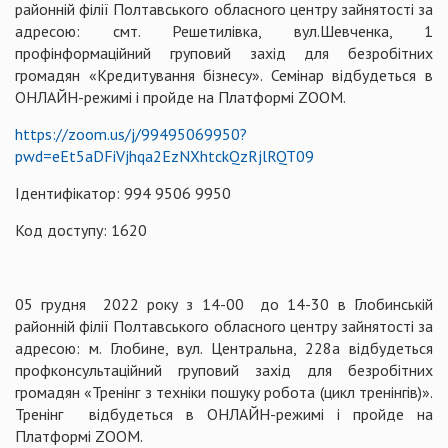
районній філії Полтавського обласного центру зайнятості за
адресою: смт. Решетилівка, вул.Шевченка, 1
профінформаційний груповий захід для безробітних
громадян «Кредитування бізнесу». Семінар відбудеться в
ОНЛАЙН-режимі і пройде на Платформі ZOOM.
https://zoom.us/j/99495069950?
pwd=eEt5aDFiVjhqa2EzNXhtckQzRjlRQT09
Ідентифікатор: 994 9506 9950
Код доступу: 1620
05 грудня 2022 року з 14-00 до 14-30 в Глобинській
районній філії Полтавського обласного центру зайнятості за
адресою: м. Глобине, вул. Центральна, 228а відбудеться
профконсультаційний груповий захід для безробітних
громадян «Тренінг з техніки пошуку робота (цикл тренінгів)».
Тренінг відбудеться в ОНЛАЙН-режимі і пройде на
Платформі ZOOM.