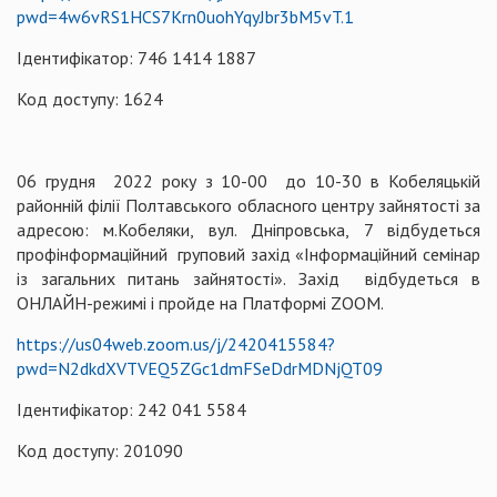
pwd=4w6vRS1HCS7Krn0uohYqyJbr3bM5vT.1
Ідентифікатор: 746 1414 1887
Код доступу: 1624
06 грудня 2022 року з 10-00 до 10-30 в Кобеляцькій
районній філії Полтавського обласного центру зайнятості за
адресою: м.Кобеляки, вул. Дніпровська, 7 відбудеться
профінформаційний груповий захід «Інформаційний семінар
із загальних питань зайнятості». Захід відбудеться в
ОНЛАЙН-режимі і пройде на Платформі ZOOM.
https://us04web.zoom.us/j/2420415584?
pwd=N2dkdXVTVEQ5ZGc1dmFSeDdrMDNjQT09
Ідентифікатор: 242 041 5584
Код доступу: 201090