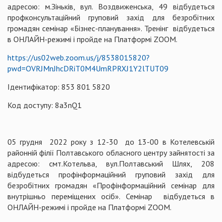
адресою: м.Зіньків, вул. Воздвиженська, 49 відбудеться
профконсультаційний груповий захід для безробітних
громадян семінар «Бізнес-планування». Тренінг відбудеться
в ОНЛАЙН-режимі і пройде на Платформі ZOOM.
https://us02web.zoom.us/j/8538015820?
pwd=OVRJMnJhcDRiT0M4UmRPRXJ1Y2lTUT09
Ідентифікатор: 853 801 5820
Код доступу: 8a3nQ1
05 грудня 2022 року з 12-30 до 13-00 в Котелевській
районній філії Полтавського обласного центру зайнятості за
адресою: смт.Котельва, вул.Полтавський Шлях, 208
відбудеться профінформаційний груповий захід для
безробітних громадян «Профінформаційний семінар для
внутрішньо переміщених осіб». Семінар відбудеться в
ОНЛАЙН-режимі і пройде на Платформі ZOOM.