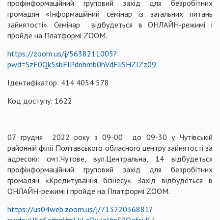
профінформаційний груповий захід для безробітних
громадян «Інформаційний семінар із загальних питань
зайнятості». Семінар відбудеться в ОНЛАЙН-режимі і
пройде на Платформі ZOOM.
https://zoom.us/j/5638211005?
pwd=SzE0Qk5sbElPdnhmb0hVdFJiSHZlZz09
Ідентифікатор: 414 4054 578
Код доступу: 1622
07 грудня 2022 року з 09-00 до 09-30 у Чутівській
районній філії Полтавського обласного центру зайнятості за
адресою: смт.Чутове, вул.Центральна, 14 відбудеться
профінформаційний груповий захід для безробітних
громадян «Кредитування бізнесу». Захід відбудеться в
ОНЛАЙН-режимі і пройде на Платформі ZOOM.
https://us04web.zoom.us/j/71322036881?