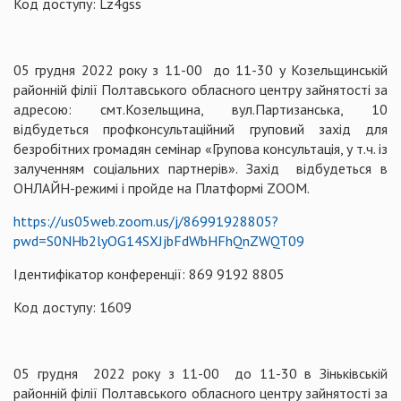
Код доступу: Lz4gss
05 грудня 2022 року з 11-00 до 11-30 у Козельщинській
районній філії Полтавського обласного центру зайнятості за
адресою: смт.Козельщина, вул.Партизанська, 10
відбудеться профконсультаційний груповий захід для
безробітних громадян семінар «Групова консультація, у т.ч. із
залученням соціальних партнерів». Захід відбудеться в
ОНЛАЙН-режимі і пройде на Платформі ZOOM.
https://us05web.zoom.us/j/86991928805?
pwd=S0NHb2lyOG14SXJjbFdWbHFhQnZWQT09
Ідентифікатор конференції: 869 9192 8805
Код доступу: 1609
05 грудня 2022 року з 11-00 до 11-30 в Зіньківській
районній філії Полтавського обласного центру зайнятості за