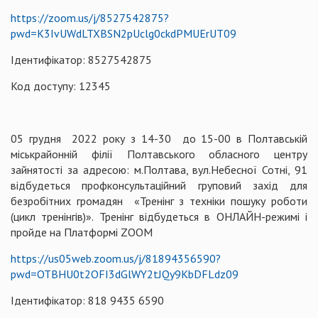
https://zoom.us/j/8527542875?
pwd=K3IvUWdLTXBSN2pUclg0ckdPMUErUT09
Ідентифікатор: 8527542875
Код доступу: 12345
05 грудня 2022 року з 14-30 до 15-00 в Полтавській
міськрайонній філії Полтавського обласного центру
зайнятості за адресою: м.Полтава, вул.Небесної Сотні, 91
відбудеться профконсультаційний груповий захід для
безробітних громадян «Тренінг з техніки пошуку роботи
(цикл тренінгів)». Тренінг відбудеться в ОНЛАЙН-режимі і
пройде на Платформі ZOOM
https://us05web.zoom.us/j/81894356590?
pwd=OTBHU0t2OFI3dGlWY2tJQy9KbDFLdz09
Ідентифікатор: 818 9435 6590