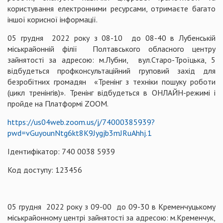
користування електронними ресурсами, отримаєте багато
іншої корисної інформації.
05 грудня 2022 року з 08-10 до 08-40 в Лубенській
міськрайонній філії Полтавського обласного центру
зайнятості за адресою: м.Лубни, вул.Старо-Троїцька, 5
відбудеться профконсультаційний груповий захід для
безробітних громадян «Тренінг з техніки пошуку роботи
(цикл тренінгів)». Тренінг відбудеться в ОНЛАЙН-режимі і
пройде на Платформі ZOOM.
https://us04web.zoom.us/j/74000385939?
pwd=vGuyounNtg6kt8K9Jygjb3mJRuAhhj.1
Ідентифікатор: 740 0038 5939
Код доступу: 123456
05 грудня 2022 року з 09-00 до 09-30 в Кременчуцькому
міськрайонному центрі зайнятості за адресою: м.Кременчук,