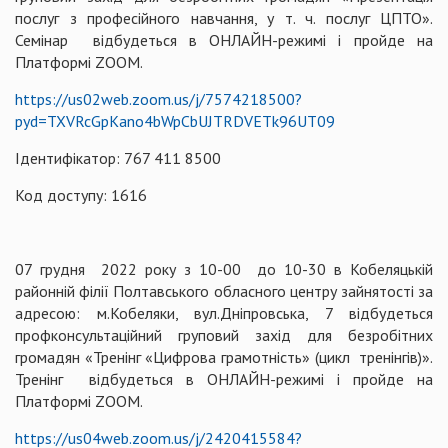
послуг з професійного навчання, у т. ч. послуг ЦПТО».
Семінар відбудеться в ОНЛАЙН-режимі і пройде на
Платформі ZOOM.
https://us02web.zoom.us/j/7574218500?
pуd=TXVRcGрKano4bWpCbUJTRDVETk96UT09
Ідентифікатор: 767 411 8500
Код доступу: 1616
07 грудня 2022 року з 10-00 до 10-30 в Кобеляцькій
районній філії Полтавського обласного центру зайнятості за
адресою: м.Кобеляки, вул.Дніпровська, 7 відбудеться
профконсультаційний груповий захід для безробітних
громадян «Тренінг «Цифрова грамотність» (цикл тренінгів)».
Тренінг відбудеться в ОНЛАЙН-режимі і пройде на
Платформі ZOOM.
https://us04web.zoom.us/j/2420415584?