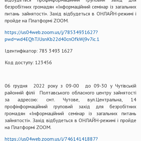
безробітних громадян «Інформаційний семінар із загальних
питань зайнятості». Захід відбудеться в ОНЛАЙН-режимі і
пройде на Платформі ZOOM.
https://us04web.zoom.us/j/78534931627?
pwd=wd4EQhTJUsnKb22d40cnOfkWj9v7ic.1
Ідентифікатор: 785 3493 1627
Код доступу: 123456
06 грудня 2022 року з 09-00 до 09-30 у Чутівській
районній філії Полтавського обласного центру зайнятості
за адресою: смт. Чутове, вул.Центральна, 14
профінформаційний груповий захід для безробітних
громадян «Інформаційний семінар із загальних питань
зайнятості». Захід відбудеться в ОНЛАЙН-режимі і пройде
на Платформі ZOOM.
https://us04web.zoom.us/j/74614141887?