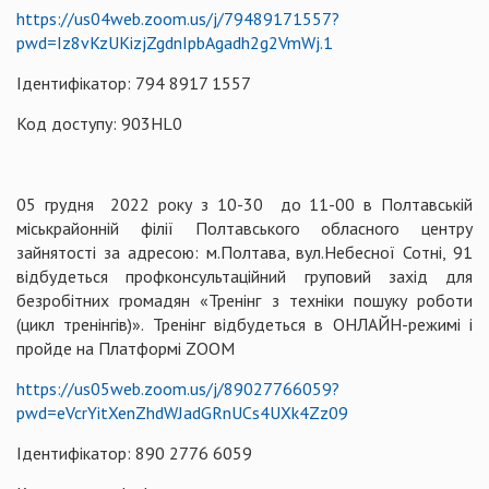
https://us04web.zoom.us/j/79489171557?
pwd=Iz8vKzUKizjZgdnIpbAgadh2g2VmWj.1
Ідентифікатор: 794 8917 1557
Код доступу: 903HL0
05 грудня 2022 року з 10-30 до 11-00 в Полтавській
міськрайонній філії Полтавського обласного центру
зайнятості за адресою: м.Полтава, вул.Небесної Сотні, 91
відбудеться профконсультаційний груповий захід для
безробітних громадян «Тренінг з техніки пошуку роботи
(цикл тренінгів)». Тренінг відбудеться в ОНЛАЙН-режимі і
пройде на Платформі ZOOM
https://us05web.zoom.us/j/89027766059?
pwd=eVcrYitXenZhdWJadGRnUCs4UXk4Zz09
Ідентифікатор: 890 2776 6059