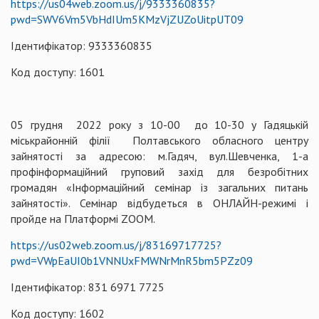
https://us04web.zoom.us/j/9333360835?
pwd=SWV6Vm5VbHdIUm5KMzVjZUZoUitpUT09
Ідентифікатор: 9333360835
Код доступу: 1601
05 грудня 2022 року з 10-00 до 10-30 у Гадяцькій
міськрайонній філії Полтавського обласного центру
зайнятості за адресою: м.Гадяч, вул.Шевченка, 1-а
профінформаційний груповий захід для безробітних
громадян «Інформаційний семінар із загальних питань
зайнятості». Семінар відбудеться в ОНЛАЙН-режимі і
пройде на Платформі ZOOM.
https://us02web.zoom.us/j/83169717725?
pwd=VWpEaUI0b1VNNUxFMWNrMnR5bm5PZz09
Ідентифікатор: 831 6971 7725
Код доступу: 1602