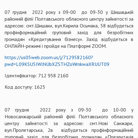
07 грудня 2022 року з 09-00 до 09-30 у Шишацькій
районній філії Полтавського обласного центру зайнятості за
адресою: смт.Шишаки, вул.Кирила Осьмака, 58 відбудеться
профінформаційний груповий захід для безробітних
громадян «Кредитування бізнесу». Захід відбудеться в
ОНЛАЙН-режимі і пройде на Платформі ZOOM.
https://us05web.zoom.us/j/7129582160?
pwd=L09KSU5IWlNUbXZSTHZoWmkwaXRUUT09
Ідентифікатор: 712 958 2160
Код доступу: 1625
07 грудня 2022 року з 09-30 до 10-00 у
Новосанжарській районній філії Полтавського обласного
центру зайнятості за адресою: смт.Нові Санжари,
вул.Пролетарська, 2в відбудеться профінформаційний
груповий захід для безробітних громадян «Презентація