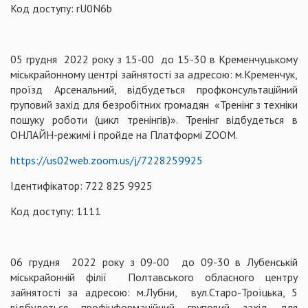
Код доступу: rU0N6b
05 грудня 2022 року з 15-00 до 15-30 в Кременчуцькому
міськрайонному центрі зайнятості за адресою: м.Кременчук,
проїзд Арсенальний, відбудеться профконсультаційний
груповий захід для безробітних громадян «Тренінг з техніки
пошуку роботи (цикл тренінгів)». Тренінг відбудеться в
ОНЛАЙН-режимі і пройде на Платформі ZOOM.
https://us02web.zoom.us/j/7228259925
Ідентифікатор: 722 825 9925
Код доступу: 1111
06 грудня 2022 року з 09-00 до 09-30 в Лубенській
міськрайонній філії Полтавського обласного центру
зайнятості за адресою: м.Лубни, вул.Старо-Троїцька, 5
відбудеться профінформаційний груповий захід для