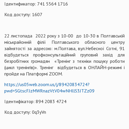
Ідентификатор: 741 5564 1716
Код доступу: 1607
22 листопада 2022 року з 10-00 до 10-30 в Полтавській
міськрайонній філії Полтавського обласного центру
зайнятості за адресою: м.Полтава, вул.Небесної Сотні, 91
відбудеться профконсультаційний груповий захід для
безробітних громадян «Тренінг з техніки пошуку роботи
(цикл тренінгів)». Тренінг відбудеться в ОНЛАЙН-режимі і
пройде на Платформі ZOOM.
https://us05web.zoom.us/j/89420834724?
pwd=SGtscFJzMWRnazVtV04wNHllS3JTZz09
Ідентифікатор: 894 2083 4724
Код доступу: 0q3yVn