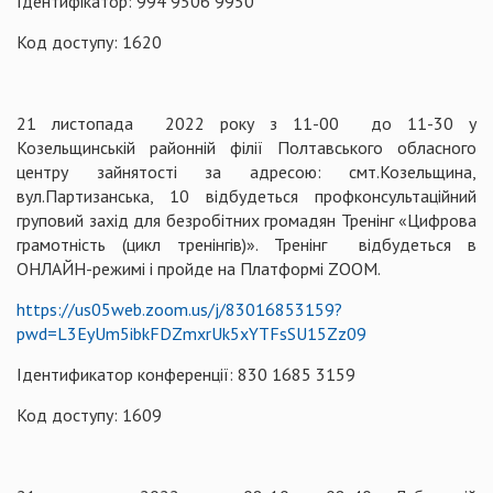
Ідентифікатор: 994 9506 9950
Код доступу: 1620
21 листопада 2022 року з 11-00 до 11-30 у
Козельщинській районній філії Полтавського обласного
центру зайнятості за адресою: смт.Козельщина,
вул.Партизанська, 10 відбудеться профконсультаційний
груповий захід для безробітних громадян Тренінг «Цифрова
грамотність (цикл тренінгів)». Тренінг відбудеться в
ОНЛАЙН-режимі і пройде на Платформі ZOOM.
https://us05web.zoom.us/j/83016853159?
pwd=L3EyUm5ibkFDZmxrUk5xYTFsSU15Zz09
Ідентификатор конференції: 830 1685 3159
Код доступу: 1609