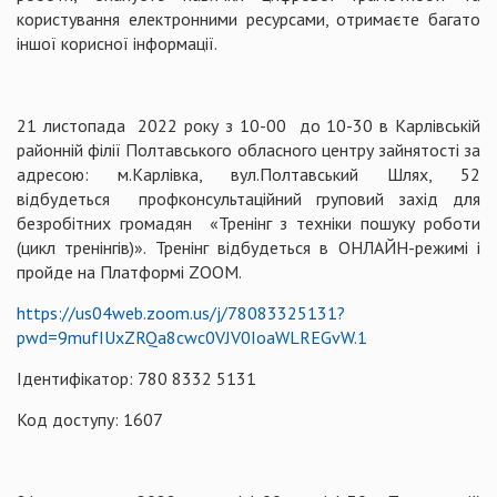
користування електронними ресурсами, отримаєте багато
іншої корисної інформації.
21 листопада 2022 року з 10-00 до 10-30 в Карлівській
районній філії Полтавського обласного центру зайнятості за
адресою: м.Карлівка, вул.Полтавський Шлях, 52
відбудеться профконсультаційний груповий захід для
безробітних громадян «Тренінг з техніки пошуку роботи
(цикл тренінгів)». Тренінг відбудеться в ОНЛАЙН-режимі і
пройде на Платформі ZOOM.
https://us04web.zoom.us/j/78083325131?
pwd=9mufIUxZRQa8cwc0VJV0IoaWLREGvW.1
Ідентифікатор: 780 8332 5131
Код доступу: 1607