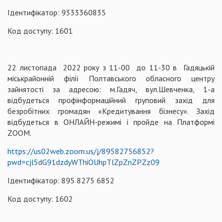
Ідентифікатор: 9333360835
Код доступу: 1601
22 листопада 2022 року з 11-00 до 11-30 в Гадяцькій
міськрайонній філії Полтавського обласного центру
зайнятості за адресою: м.Гадяч, вул.Шевченка, 1-а
відбудеться профінформаційний груповий захід для
безробітних громадян «Кредитування бізнесу». Захід
відбудеться в ОНЛАЙН-режимі і пройде на Платформі
ZOOM.
https://us02web.zoom.us/j/89582756852?
pwd=cjl5dG91dzdyWThiOUhpTlZpZnZPZz09
Ідентифікатор: 895 8275 6852
Код доступу: 1602