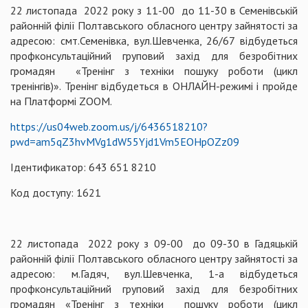
22 листопада 2022 року з 11-00 до 11-30 в Семенівській
районній філії Полтавського обласного центру зайнятості за
адресою: смт.Семенівка, вул.Шевченка, 26/67 відбудеться
профконсультаційний груповий захід для безробітних
громадян «Тренінг з техніки пошуку роботи (цикл
тренінгів)». Тренінг відбудеться в ОНЛАЙН-режимі і пройде
на Платформі ZOOM.
https://us04web.zoom.us/j/6436518210?
pwd=am5qZ3hvMVg1dW55Yjd1Vm5EOHpOZz09
Ідентификатор: 643 651 8210
Код доступу: 1621
22 листопада 2022 року з 09-00 до 09-30 в Гадяцькій
районній філії Полтавського обласного центру зайнятості за
адресою: м.Гадяч, вул.Шевченка, 1-а відбудеться
профконсультаційний груповий захід для безробітних
громадян «Тренінг з техніки пошуку роботи (цикл