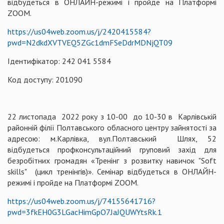
відбудеться в ОНЛАЙН-режимі і пройде на Платформі
ZOOM.
https://us04web.zoom.us/j/2420415584?
pwd=N2dkdXVTVEQ5ZGc1dmFSeDdrMDNjQT09
Ідентифікатор: 242 041 5584
Код доступу: 201090
22 листопада 2022 року з 10-00 до 10-30 в Карлівській
районній філії Полтавського обласного центру зайнятості за
адресою: м.Карлівка, вул.Полтавський Шлях, 52
відбудеться профконсультаційний груповий захід для
безробітних громадян «Тренінг з розвитку навичок "Soft
skills" (цикл тренінгів)». Семінар відбудеться в ОНЛАЙН-
режимі і пройде на Платформі ZOOM.
https://us04web.zoom.us/j/74155641716?
pwd=3fkEH0G3LGacHimGpO7JaJQUWYtsRk.1