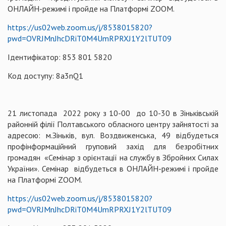
ОНЛАЙН-режимі і пройде на Платформі ZOOM.
https://us02web.zoom.us/j/8538015820?
pwd=OVRJMnJhcDRiT0M4UmRPRXJ1Y2lTUT09
Ідентифікатор: 853 801 5820
Код доступу: 8a3nQ1
21 листопада 2022 року з 10-00 до 10-30 в Зіньківській
районній філії Полтавського обласного центру зайнятості за
адресою: м.Зіньків, вул. Воздвиженська, 49 відбудеться
профінформаційний груповий захід для безробітних
громадян «Семінар з орієнтації на службу в Збройних Силах
України». Семінар відбудеться в ОНЛАЙН-режимі і пройде
на Платформі ZOOM.
https://us02web.zoom.us/j/8538015820?
pwd=OVRJMnJhcDRiT0M4UmRPRXJ1Y2lTUT09