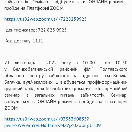
зайнятості». Семінар відбудеться в ОНЛАЙН-режимі і
пройде на Платформі ZOOM.
https://us02web.zoom.us/j/7228259925
Ідентификатор: 722 825 9925
Код доступу: 1111
21 листопада 2022 року з 10-00 до 10-30
у Великобагачанській районній філії Полтавського
обласного центру зайнятості за адресою: смт.Велика
Багачка, вул.Чекалових, 1 відбудеться профінформаційний
груповий захід для безробітних громадян «Інформаційний
семінар із загальних питань зайнятості». Семінар
відбудеться в ОНЛАЙН-режимі і пройде на Платформі
ZOOM.
https://us04web.zoom.us/j/9333360835?
pwd=SWV6Vm5VbHdIUm5KMzVjZUZoUitpUT09