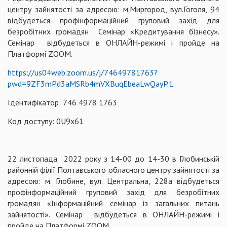
центру зайнятості за адресою: м.Миргород, вул.Гоголя, 94
відбудеться профінформаційний груповий захід для
безробітних громадян Семінар «Кредитування бізнесу».
Семінар відбудеться в ОНЛАЙН-режимі і пройде на
Платформі ZOOM.
https://us04web.zoom.us/j/74649781763?
pwd=9ZF3mPd3aMSRb4mVXBuqEbeaLwQayP.1
Ідентифікатор: 746 4978 1763
Код доступу: 0U9x61
22 листопада 2022 року з 14-00 до 14-30 в Глобинській
районній філії Полтавського обласного центру зайнятості за
адресою: м. Глобине, вул. Центральна, 228а відбудеться
профінформаційний груповий захід для безробітних
громадян «Інформаційний семінар із загальних питань
зайнятості». Семінар відбудеться в ОНЛАЙН-режимі і
пройде на Платформі ZOOM.