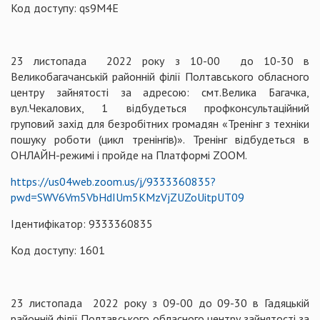
Код доступу: qs9M4E
23 листопада 2022 року з 10-00 до 10-30 в
Великобагачанській районній філії Полтавського обласного
центру зайнятості за адресою: смт.Велика Багачка,
вул.Чекалових, 1 відбудеться профконсультаційний
груповий захід для безробітних громадян «Тренінг з техніки
пошуку роботи (цикл тренінгів)». Тренінг відбудеться в
ОНЛАЙН-режимі і пройде на Платформі ZOOM.
https://us04web.zoom.us/j/9333360835?
pwd=SWV6Vm5VbHdIUm5KMzVjZUZoUitpUT09
Ідентифікатор: 9333360835
Код доступу: 1601
23 листопада 2022 року з 09-00 до 09-30 в Гадяцькій
районній філії Полтавського обласного центру зайнятості за