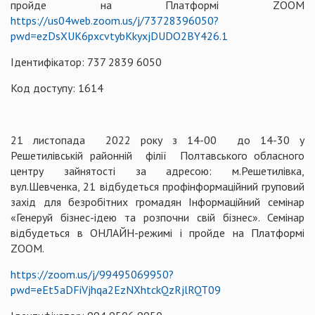
пройде на Платформі ZOOM
https://us04web.zoom.us/j/73728396050?
pwd=ezDsXUK6pxcvtybKkyxjDUDO2BY426.1
Ідентифікатор: 737 2839 6050
Код доступу: 1614
21 листопада 2022 року з 14-00 до 14-30 у
Решетилівській районній філії Полтавського обласного
центру зайнятості за адресою: м.Решетилівка,
вул.Шевченка, 21 відбудеться профінформаційний груповий
захід для безробітних громадян Інформаційний семінар
«Генеруй бізнес-ідею та розпочни свій бізнес». Семінар
відбудеться в ОНЛАЙН-режимі і пройде на Платформі
ZOOM.
https://zoom.us/j/99495069950?
pwd=eEt5aDFiVjhqa2EzNXhtckQzRjlRQT09