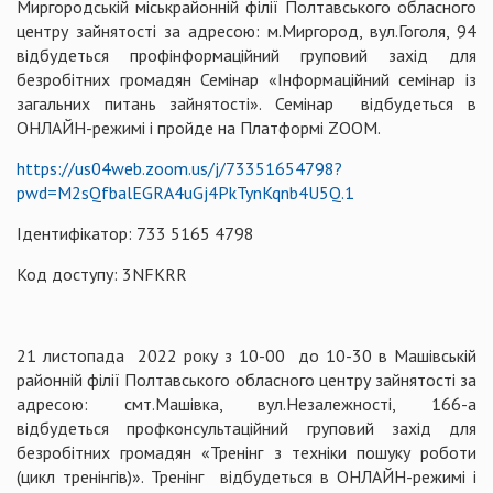
Миргородській міськрайонній філії Полтавського обласного
центру зайнятості за адресою: м.Миргород, вул.Гоголя, 94
відбудеться профінформаційний груповий захід для
безробітних громадян Семінар «Інформаційний семінар із
загальних питань зайнятості». Семінар відбудеться в
ОНЛАЙН-режимі і пройде на Платформі ZOOM.
https://us04web.zoom.us/j/73351654798?
pwd=M2sQfbalEGRA4uGj4PkTynKqnb4U5Q.1
Ідентифікатор: 733 5165 4798
Код доступу: 3NFKRR
21 листопада 2022 року з 10-00 до 10-30 в Машівській
районній філії Полтавського обласного центру зайнятості за
адресою: смт.Машівка, вул.Незалежності, 166-а
відбудеться профконсультаційний груповий захід для
безробітних громадян «Тренінг з техніки пошуку роботи
(цикл тренінгів)». Тренінг відбудеться в ОНЛАЙН-режимі і