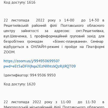
Код доступу: 1616
22 листопада 2022 року з 14-00 до 14-30 в
Решетилівській районній філії Полтавського обласного
центру зайнятості за адресою: смт.Решетилівка,
вул.Шевченка, 1 профінформаційний груповий захід для
безробітних громадян «Бізнес-планування». Семінар
відбудеться в ОНЛАЙН-режимі і пройде на Платформі
ZOOM.
https://zoom.us/j/99495069950?
pwd=eEt5aDFiVjhqa2EzNXhtckQzRjlRQT09
Ідентифікатор: 994 9506 9950
Код доступу: 1620
22 листопада 2022 року з 11-00 до 11-30 в
Миргородській міськрайонній філії Полтавського обласного