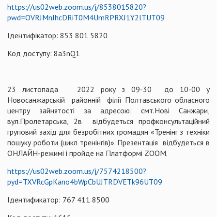
https://us02web.zoom.us/j/8538015820?
pwd=OVRJMnJhcDRiT0M4UmRPRXJ1Y2lTUT09
Ідентифікатор: 853 801 5820
Код доступу: 8a3nQ1
23 листопада 2022 року з 09-30 до 10-00 у
Новосанжарській районній філії Полтавського обласного
центру зайнятості за адресою: смт.Нові Санжари,
вул.Пролетарська, 2в відбудеться профконсультаційний
груповий захід для безробітних громадян «Тренінг з техніки
пошуку роботи (цикл тренінгів)». Презентація відбудеться в
ОНЛАЙН-режимі і пройде на Платформі ZOOM.
https://us02web.zoom.us/j/7574218500?
pуd=TXVRcGрKano4bWpCbUJTRDVETk96UT09
Ідентификатор: 767 411 8500