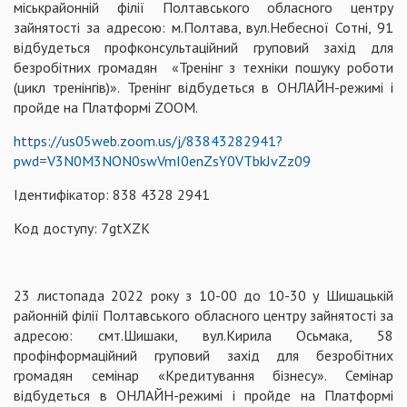
міськрайонній філії Полтавського обласного центру
зайнятості за адресою: м.Полтава, вул.Небесної Сотні, 91
відбудеться профконсультаційний груповий захід для
безробітних громадян «Тренінг з техніки пошуку роботи
(цикл тренінгів)». Тренінг відбудеться в ОНЛАЙН-режимі і
пройде на Платформі ZOOM.
https://us05web.zoom.us/j/83843282941?
pwd=V3N0M3NON0swVmI0enZsY0VTbkJvZz09
Ідентифікатор: 838 4328 2941
Код доступу: 7gtXZK
23 листопада 2022 року з 10-00 до 10-30 у Шишацькій
районній філії Полтавського обласного центру зайнятості за
адресою: смт.Шишаки, вул.Кирила Осьмака, 58
профінформаційний груповий захід для безробітних
громадян семінар «Кредитування бізнесу». Семінар
відбудеться в ОНЛАЙН-режимі і пройде на Платформі