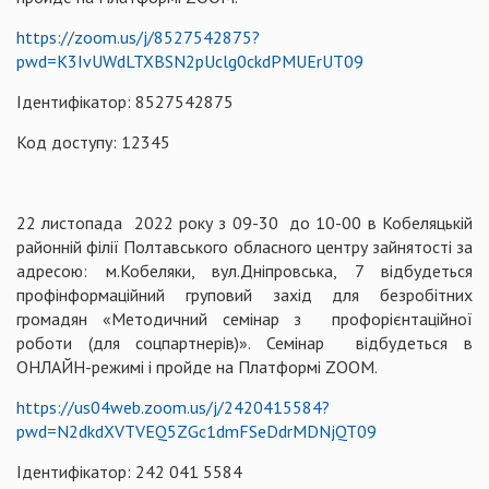
https://zoom.us/j/8527542875?
pwd=K3IvUWdLTXBSN2pUclg0ckdPMUErUT09
Ідентифікатор: 8527542875
Код доступу: 12345
22 листопада 2022 року з 09-30 до 10-00 в Кобеляцькій
районній філії Полтавського обласного центру зайнятості за
адресою: м.Кобеляки, вул.Дніпровська, 7 відбудеться
профінформаційний груповий захід для безробітних
громадян «Методичний семінар з профорієнтаційної
роботи (для соцпартнерів)». Семінар відбудеться в
ОНЛАЙН-режимі і пройде на Платформі ZOOM.
https://us04web.zoom.us/j/2420415584?
pwd=N2dkdXVTVEQ5ZGc1dmFSeDdrMDNjQT09
Ідентифікатор: 242 041 5584