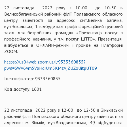
22 листопада 2022 року з 10-00 до 10-30 в
Великобагачанській районній філії Полтавського обласного
центру зайнятості за адресою: смт.Велика Багачка,
вул.Чекалових, 1 відбудеться профінформаційний груповий
захід для безробітних громадян «Презентація послуг з
професійного навчання, у т.ч. послуг ЦПТО». Презентація
відбудеться в ОНЛАЙН-режимі і пройде на Платформі
ZOOM.
https://us04web.zoom.us/j/9333360835?
pwd=SWV6Vm5VbHdIUm5KMzVjZUZoUitpUT09
Ідентифікатор: 9333360835
Код доступу: 1601
22 листопада 2022 року з 12-00 до 12-30 в Зіньківській
районній філії Полтавського обласного центру зайнятості за
адресою: м. Зіньків, вул.Воздвиженська, 49 відбудеться