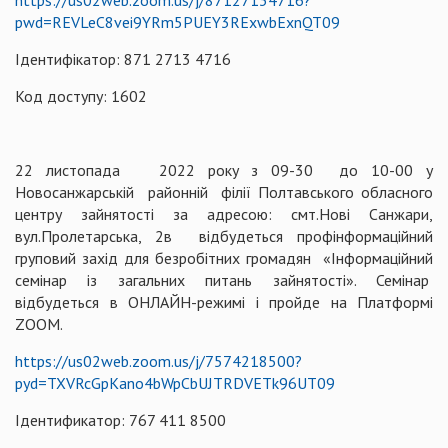
https://us02web.zoom.us/j/87127134716?
pwd=REVLeC8vei9YRm5PUEY3RExwbExnQT09
Ідентифікатор: 871 2713 4716
Код доступу: 1602
22 листопада 2022 року з 09-30 до 10-00 у
Новосанжарській районній філії Полтавського обласного
центру зайнятості за адресою: смт.Нові Санжари,
вул.Пролетарська, 2в відбудеться профінформаційний
груповий захід для безробітних громадян «Інформаційний
семінар із загальних питань зайнятості». Семінар
відбудеться в ОНЛАЙН-режимі і пройде на Платформі
ZOOM.
https://us02web.zoom.us/j/7574218500?
pуd=TXVRcGрKano4bWpCbUJTRDVETk96UT09
Ідентификатор: 767 411 8500