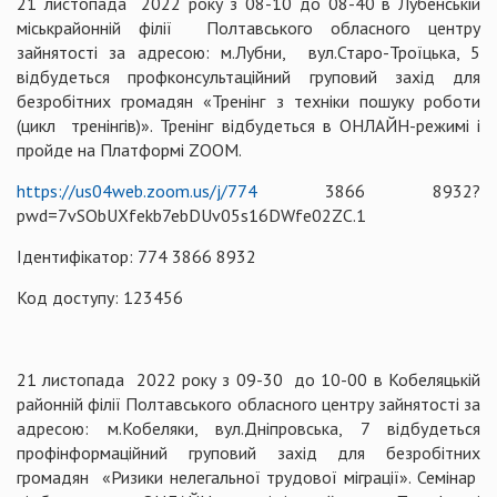
21 листопада 2022 року з 08-10 до 08-40 в Лубенській
міськрайонній філії Полтавського обласного центру
зайнятості за адресою: м.Лубни, вул.Старо-Троїцька, 5
відбудеться профконсультаційний груповий захід для
безробітних громадян «Тренінг з техніки пошуку роботи
(цикл тренінгів)». Тренінг відбудеться в ОНЛАЙН-режимі і
пройде на Платформі ZOOM.
https://us04web.zoom.us/j/774
3866 8932?
pwd=7vSObUXfekb7ebDUv05s16DWfe02ZC.1
Ідентифікатор: 774 3866 8932
Код доступу: 123456
21 листопада 2022 року з 09-30 до 10-00 в Кобеляцькій
районній філії Полтавського обласного центру зайнятості за
адресою: м.Кобеляки, вул.Дніпровська, 7 відбудеться
профінформаційний груповий захід для безробітних
громадян «Ризики нелегальної трудової міграції». Семінар