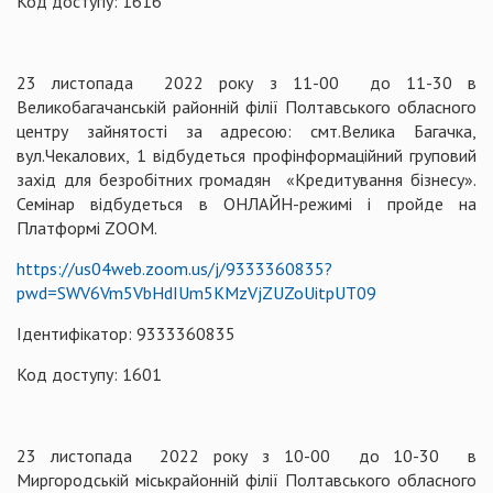
Код доступу: 1616
23 листопада 2022 року з 11-00 до 11-30 в
Великобагачанській районній філії Полтавського обласного
центру зайнятості за адресою: смт.Велика Багачка,
вул.Чекалових, 1 відбудеться профінформаційний груповий
захід для безробітних громадян «Кредитування бізнесу».
Семінар відбудеться в ОНЛАЙН-режимі і пройде на
Платформі ZOOM.
https://us04web.zoom.us/j/9333360835?
pwd=SWV6Vm5VbHdIUm5KMzVjZUZoUitpUT09
Ідентифікатор: 9333360835
Код доступу: 1601
23 листопада 2022 року з 10-00 до 10-30 в
Миргородській міськрайонній філії Полтавського обласного