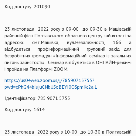
Код доступу: 201090
23 листопада 2022 року з 09-00 до 09-30 в Машівській
районній філії Полтавського обласного центру зайнятості за
адресою: смт.Машівка, вул.Незалежності, 166 а
відбудеться профінформаційний груповий захід для
безробітних громадян «Інформаційний семінар із загальних
питань зайнятості». Семінар відбудеться в ОНЛАЙН-режимі
і пройде на Платформі ZOOM.
https://us04web.zoom.us/j/78590715755?
pwd=cPhG44bIujuCNbUSoBEYI0OSpmKc2a.1
Ідентифікатор: 785 9071 5755
Код доступу: 1614
23 листопада 2022 року з 10-00 до 10-30 в Полтавській