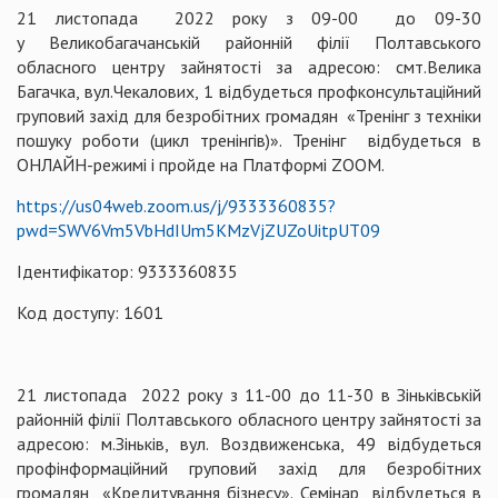
21 листопада 2022 року з 09-00 до 09-30
у Великобагачанській районній філії Полтавського
обласного центру зайнятості за адресою: смт.Велика
Багачка, вул.Чекалових, 1 відбудеться профконсультаційний
груповий захід для безробітних громадян «Тренінг з техніки
пошуку роботи (цикл тренінгів)». Тренінг відбудеться в
ОНЛАЙН-режимі і пройде на Платформі ZOOM.
https://us04web.zoom.us/j/9333360835?
pwd=SWV6Vm5VbHdIUm5KMzVjZUZoUitpUT09
Ідентифікатор: 9333360835
Код доступу: 1601
21 листопада 2022 року з 11-00 до 11-30 в Зіньківській
районній філії Полтавського обласного центру зайнятості за
адресою: м.Зіньків, вул. Воздвиженська, 49 відбудеться
профінформаційний груповий захід для безробітних
громадян «Кредитування бізнесу». Семінар відбудеться в