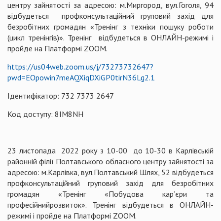
центру зайнятості за адресою: м.Миргород, вул.Гоголя, 94
відбудеться профконсультаційний груповий захід для
безробітних громадян «Тренінг з техніки пошуку роботи
(цикл тренінгів)». Тренінг відбудеться в ОНЛАЙН-режимі і
пройде на Платформі ZOOM.
https://us04web.zoom.us/j/73273732647?
pwd=EOpowin7meAQXiqDXiGP0tirN36Lg2.1
Ідентифікатор: 732 7373 2647
Код доступу: 8IM8NH
23 листопада 2022 року з 10-00 до 10-30 в Карлівській
районній філії Полтавського обласного центру зайнятості за
адресою: м.Карлівка, вул.Полтавський Шлях, 52 відбудеться
профконсультаційний груповий захід для безробітних
громадян «Тренінг «Побудова кар’єри та
професійнийрозвиток». Тренінг відбудеться в ОНЛАЙН-
режимі і пройде на Платформі ZOOM.