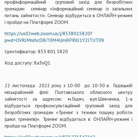
профінформаційний груповий захід для безробітних
громадян семінар «Інформаційний семінар із загальних
питань зайнятості». Семінар відбудеться в ОНЛАЙН-режимі
і пройде на Платформі ZOOM.
https://us02web.zoom.us/j/8538015820?
pwd=OVRJMnJhcDRiT0M4UmRPRXJ1Y2lTUT09
Ідентифікатор: 853 801 5820
Код доступу: 8a3nQ1
22 листопада 2022 року з 10-00 до 10-30 в Гадяцькій
міськрайонній філії Полтавського обласного центру
зайнятості за адресою: м.Гадяч, вул.Шевченка, 1-а
відбудеться профконсультаційний груповий захід для
безробітних громадян «Тренінг з техніки пошуку роботи
(цикл тренінгів)». Тренінг відбудеться в ОНЛАЙН-режимі і
пройде на Платформі ZOOM.