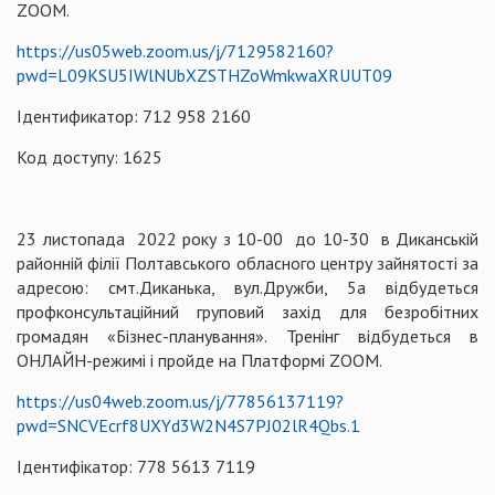
ZOOM.
https://us05web.zoom.us/j/7129582160?
pwd=L09KSU5IWlNUbXZSTHZoWmkwaXRUUT09
Ідентификатор: 712 958 2160
Код доступу: 1625
23 листопада 2022 року з 10-00 до 10-30 в Диканській
районній філії Полтавського обласного центру зайнятості за
адресою: смт.Диканька, вул.Дружби, 5а відбудеться
профконсультаційний груповий захід для безробітних
громадян «Бізнес-планування». Тренінг відбудеться в
ОНЛАЙН-режимі і пройде на Платформі ZOOM.
https://us04web.zoom.us/j/77856137119?
pwd=SNCVEcrf8UXYd3W2N4S7PJ02lR4Qbs.1
Ідентифікатор: 778 5613 7119