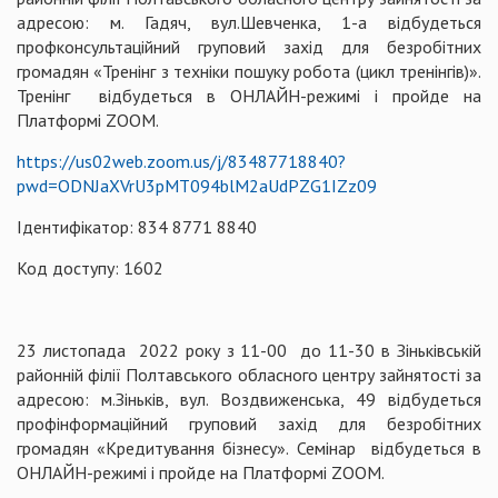
адресою: м. Гадяч, вул.Шевченка, 1-а відбудеться
профконсультаційний груповий захід для безробітних
громадян «Тренінг з техніки пошуку робота (цикл тренінгів)».
Тренінг відбудеться в ОНЛАЙН-режимі і пройде на
Платформі ZOOM.
https://us02web.zoom.us/j/83487718840?
pwd=ODNJaXVrU3pMT094blM2aUdPZG1IZz09
Ідентифікатор: 834 8771 8840
Код доступу: 1602
23 листопада 2022 року з 11-00 до 11-30 в Зіньківській
районній філії Полтавського обласного центру зайнятості за
адресою: м.Зіньків, вул. Воздвиженська, 49 відбудеться
профінформаційний груповий захід для безробітних
громадян «Кредитування бізнесу». Семінар відбудеться в
ОНЛАЙН-режимі і пройде на Платформі ZOOM.