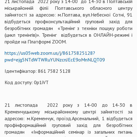
21 листопада 2022 року з 14-00 до 14-30 в Полтавській
міськрайонній філії Полтавського обласного центру
зайнятості за адресою: м.Полтава, вул.Небесної Сотні, 91
відбудеться профконсультаційний груповий захід для
безробітних громадян «Тренінг з техніки пошуку роботи
(цикл тренінгів)». Тренінг відбудеться в ОНЛАЙН-режимі і
пройде на Платформі ZOOM.
https://us05web.zoom.us/j/86175825128?
pwd=ejg5NTdWTWRuYUNzcnJEcE9oMnNLQT09
Ідентифікатор: 861 7582 5128
Код доступу: 0p1iVT
21 листопада 2022 року з 14-00 до 14-30 в
Кременчуцькому міськрайонному центрі зайнятості за
адресою: м.Кременчук, проїзд.Арсенальний, 1 відбудеться
профінформаційний груповий захід для безробітних
громадян «Інформаційний семінар із загальних питань