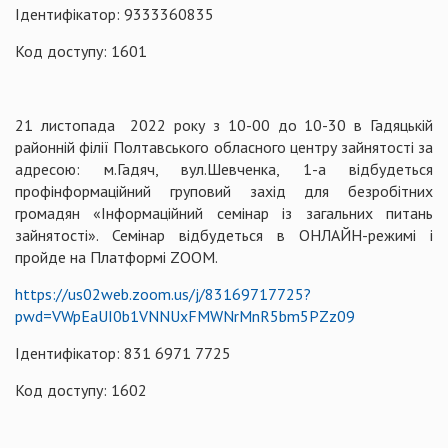
Ідентифікатор: 9333360835
Код доступу: 1601
21 листопада 2022 року з 10-00 до 10-30 в Гадяцькій
районній філії Полтавського обласного центру зайнятості за
адресою: м.Гадяч, вул.Шевченка, 1-а відбудеться
профінформаційний груповий захід для безробітних
громадян «Інформаційний семінар із загальних питань
зайнятості». Семінар відбудеться в ОНЛАЙН-режимі і
пройде на Платформі ZOOM.
https://us02web.zoom.us/j/83169717725?
pwd=VWpEaUI0b1VNNUxFMWNrMnR5bm5PZz09
Ідентифікатор: 831 6971 7725
Код доступу: 1602