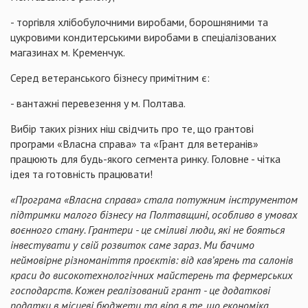
- торгівля хлібобулочними виробами, борошняними та
цукровими кондитерськими виробами в спеціалізованих
магазинах м. Кременчук.
Серед ветеранського бізнесу примітним є:
- вантажні перевезення у м. Полтава.
Вибір таких різних ніш свідчить про те, що грантові
програми «Власна справа» та «Грант для ветеранів»
працюють для будь-якого сегмента ринку. Головне - чітка
ідея та готовність працювати!
«Програма «Власна справа» стала потужним інструментом
підтримки малого бізнесу на Полтавщині, особливо в умовах
воєнного стану. Грантери - це сміливі люди, які не бояться
інвестувати у свій розвиток саме зараз. Ми бачимо
неймовірне різноманіття проєктів: від кав’ярень та салонів
краси до високотехнологічних майстерень та фермерських
господарств. Кожен реалізований грант - це додаткові
податки в місцеві бюджети та віра в те, що економіка