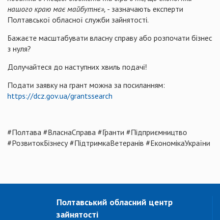
нашого краю має майбутнє»
,
- зазначають експерти
Полтавської обласної служби зайнятості.
Бажаєте масштабувати власну справу або розпочати бізнес
з нуля?
Долучайтеся до наступних хвиль подачі!
Подати заявку на грант можна за посиланням:
https://dcz.gov.ua/grantssearch
#Полтава #ВласнаСправа #Гранти #Підприємництво
#РозвитокБізнесу #ПідтримкаВетеранів #ЕкономікаУкраїни
Полтавський обласний центр
зайнятості