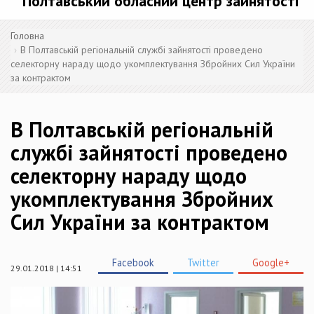
Полтавський обласний центр зайнятості
Головна
В Полтавській регіональній службі зайнятості проведено
селекторну нараду щодо укомплектування Збройних Сил України
за контрактом
В Полтавській регіональній
службі зайнятості проведено
селекторну нараду щодо
укомплектування Збройних
Сил України за контрактом
Facebook
Twitter
Google+
29.01.2018 | 14:51