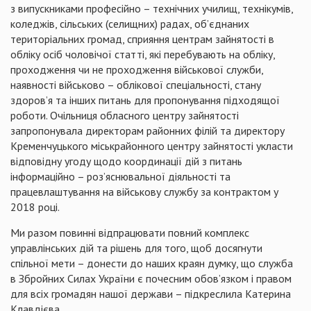
з випускниками професійно – технічних училищ, технікумів,
коледжів, сільських (селищних) радах, об’єднаних
територіальних громад, сприяння центрам зайнятості в
обліку осіб чоловічої статті, які перебувають на обліку,
проходження чи не проходження військової служби,
наявності військово – облікової спеціальності, стану
здоров’я та інших питань для пропонування підходящої
роботи. Очільниця обласного центру зайнятості
запропонувала директорам районних філій та директору
Кременчуцького міськрайонного центру зайнятості укласти
відповідну угоду щодо координації дій з питань
інформаційно – роз’яснювальної діяльності та
працевлаштування на військову службу за контрактом у
2018 році.
Ми разом повинні відпрацювати повний комплекс
управлінських дій та рішень для того, щоб досягнути
спільної мети – донести до наших краян думку, що служба
в Збройних Силах України є почесним обов’язком і правом
для всіх громадян нашої держави – підкреслила Катерина
Клавдієва.