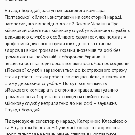
Едуард Бородай, заступник віськового комісара
Полтавської області, виступаючи на селекторній нараді,
наголосив, що відповідно до ст.2 Закону України «Про
військовий обов’язок і військову службу» військова служба є
державною службою особливого характеру, яка полягає у
професійній діяльності придатних до неї за станом
здоров’я і віком громадян України, іноземців та осіб без
громадянства, пов’язаній із обороною України, її
незалежності та територіальної цілісності. Час проходження
військової служби зараховується до їх страхового стражу,
стажу роботи, стажу роботи за спеціальністю, а також до
стажу державної служби. – По суті вся діяльність
військового комісаріату є сприяння працевлаштуванню
громадян їх відбору та недопущення прийняття на
військову службу непридатних до неї осіб – зауважив
Едуард Бородай.
Підсумовуючи селекторну нараду, Катериною Клавдієвою
та Едуардом Бородаєм були дані конкретні доручення
щодо підняття на новий рівень співпраці Полтавської