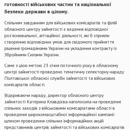
готовності військових частин та національної
безпеки держави в цілому.
Спільним завданням для військових комісаріатів та філій
обласного центру зайнятості є ведення відповідної
роз’яснювальної, агітаційної діяльності, які б сприяли
створенню відповідних умов для свідомого прийняття
рішення громадянами України на укладення контракту із
Збройними Силами України.
Саме з цією метою 23 січня поточного року в обласному
центрі зайнятості проведено тематичну селекторну нараду
Полтавської обласної служби зайнятості та військових
комісаріатів області.
Відкриваючи нараду, директор обласного центру
зайнятості Катерина Клавдієва наголосила на проведенні
спільних заходів з військовими комісаріатами області в
проведенні широкомасштабної інформаційної кампанії
шляхом проведення спільних інформаційних акцій
представників центрів зайнятості та військових комісаріатів