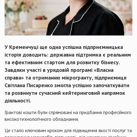
У Кременчуці ще одна успішна підприємницька
історія доводить: державна підтримка є реальним
та ефективним стартом для розвитку бізнесу.
Завдяки участі в урядовій програмі «Власна
справа» та отриманню мікрогранту, підприємиця
Світлана Писаренко змогла успішно започаткувати
та розвинути сучасний кейтеринговий напрямок
діяльності.
Грантові кошти були спрямовані на придбання професійного
високотехнологічного обладнання.
Це стало ключовим кроком для підвищення якості послуг та
розширення масштабів діяльності - від камерних сімейних