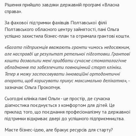
Рішення прийшло завдяки державній програмі «Власна
справа».
За фахової підтримки фахівців Полтавської філії
Полтавського обласного центру зайнятості, пані Ольга
успішно захистила бізнес-план та отримала грантові кошти.
«Багато підприємців вважають гранти чимось недосяжним,
але насправді це результат ретельної підготовки. Грантові
кошти дозволили мені придбати сучасне стоматологічне
обладнання та забезпечити повноцінний старт клініки.
Тепер я можу застосовувати інноваційні ортодонтичні
апарати, щоб коригувати прикус максимально делікатно»,
-
зазначає Ольга Прокопчук.
Сьогодні клініка пані Ольги - це простір, де сучасна
діагностика поєднується з комфортом для дітей. Це
приклад того, що поєднання професіоналізму та державної
підтримки відкриває двері до успішного підприємництва.
Маєте бізнес-ідею, але бракує ресурсів для старту?