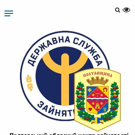
Перейти
до
основного
матеріалу