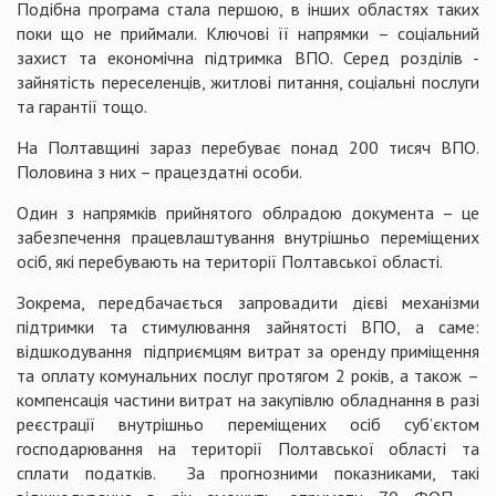
Подібна програма стала першою, в інших областях таких
поки що не приймали. Ключові її напрямки – соціальний
захист та економічна підтримка ВПО. Серед розділів -
зайнятість переселенців, житлові питання, соціальні послуги
та гарантії тощо.
На Полтавщині зараз перебуває понад 200 тисяч ВПО.
Половина з них – працездатні особи.
Один з напрямків прийнятого облрадою документа – це
забезпечення працевлаштування внутрішньо переміщених
осіб, які перебувають на території Полтавської області.
Зокрема, передбачається запровадити дієві механізми
підтримки та стимулювання зайнятості ВПО, а саме:
відшкодування підприємцям витрат за оренду приміщення
та оплату комунальних послуг протягом 2 років, а також –
компенсація частини витрат на закупівлю обладнання в разі
реєстрації внутрішньо переміщених осіб суб’єктом
господарювання на території Полтавської області та
сплати податків. За прогнозними показниками, такі