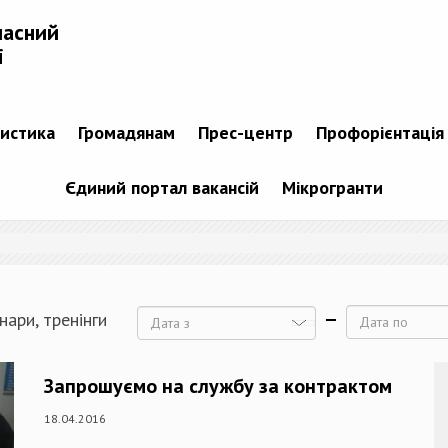
ласний
і
тистика
Громадянам
Прес-центр
Профорієнтація
Єдиний портал вакансій
Мікрогранти
нари, тренінги
Дата
Дата
Запрошуємо на службу за контрактом
18.04.2016