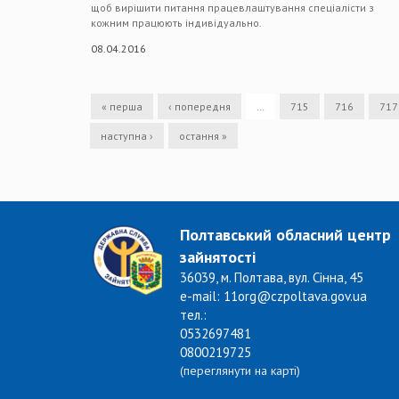
щоб вирішити питання працевлаштування спеціалісти з
кожним працюють індивідуально.
08.04.2016
« перша
‹ попередня
…
715
716
717
наступна ›
остання »
Полтавський обласний центр
зайнятості
36039, м. Полтава, вул. Сінна, 45
e-mail: 11org@czpoltava.gov.ua
тел.:
0532697481
0800219725
(переглянути на карті)