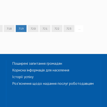
718
719
720
721
722
723
…
Поширені запитання громадян
Корисна інформація для населення
Історії успіху
Роз'яснення щодо надання послуг роботодавцям