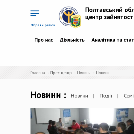
Перейти
до
Полтавський об
основного
матеріалу
центр зайнятост
Обрати регіон
Про нас
Діяльність
Аналітика та ста
Головна
Прес-центр
Новини
Новини
Новини
Новини
Події
Семі