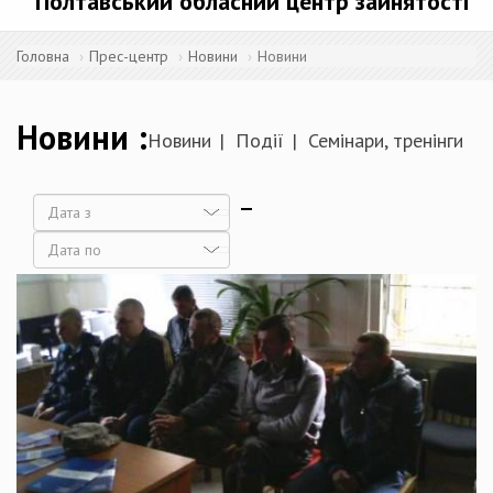
Полтавський обласний центр зайнятості
Головна
Прес-центр
Новини
Новини
Новини
Новини
Події
Семінари, тренінги
Дата
Дата