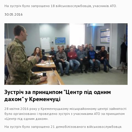
На зустріч було запрошено 18 військовослужбовців, учасників АТО.
30.05.2016
Зустріч за принципом "Центр під одним
дахом" у Кременчуці
28 квітня 2016 року у Кременчуцькому міськрайонному центрі зайнятості
було організовано і проведено зустріч з учасниками АТО за принципом
«Центр під одним дахом».
На зустріч було запрошено 21 демобілізованого військовослужбовця.