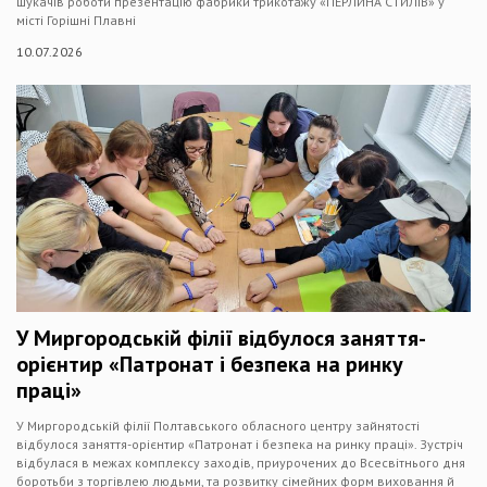
шукачів роботи презентацію фабрики трикотажу «ПЕРЛИНА СТИЛІВ» у
місті Горішні Плавні
10.07.2026
У Миргородській філії відбулося заняття-
орієнтир «Патронат і безпека на ринку
праці»
У Миргородській філії Полтавського обласного центру зайнятості
відбулося заняття-орієнтир «Патронат і безпека на ринку праці». Зустріч
відбулася в межах комплексу заходів, приурочених до Всесвітнього дня
боротьби з торгівлею людьми, та розвитку сімейних форм виховання й