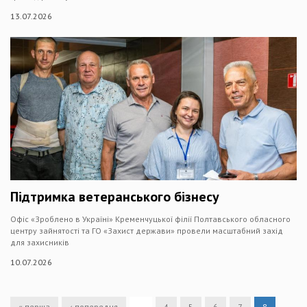
13.07.2026
Підтримка ветеранського бізнесу
Офіс «Зроблено в Україні» Кременчуцької філії Полтавського обласного
центру зайнятості та ГО «Захист держави» провели масштабний захід
для захисників
10.07.2026
« перша
‹ попередня
…
4
5
6
7
8