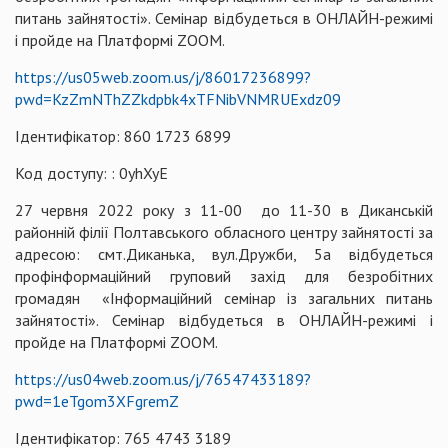
питань зайнятості». Семінар відбудеться в ОНЛАЙН-режимі
і пройде на Платформі ZOOM.
https://us05web.zoom.us/j/86017236899?
pwd=KzZmNThZZkdpbk4xTFNibVNMRUExdz09
Ідентифікатор: 860 1723 6899
Код доступу: : 0yhXyE
27 червня 2022 року з 11-00 до 11-30 в Диканській
районній філії Полтавського обласного центру зайнятості за
адресою: смт.Диканька, вул.Дружби, 5а відбудеться
профінформаційний груповий захід для безробітних
громадян «Інформаційний семінар із загальних питань
зайнятості». Семінар відбудеться в ОНЛАЙН-режимі і
пройде на Платформі ZOOM.
https://us04web.zoom.us/j/76547433189?
pwd=1eTgom3XFgremZ
Ідентифікатор: 765 4743 3189