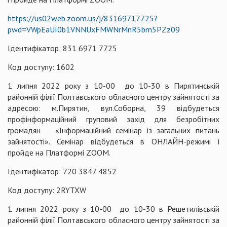
https://us02web.zoom.us/j/83169717725?
pwd=VWpEaUI0b1VNNUxFMWNrMnR5bm5PZz09
Ідентифікатор: 831 6971 7725
Код доступу: 1602
1 липня 2022 року з 10-00 до 10-30 в Пирятинській
районній філії Полтавського обласного центру зайнятості за
адресою: м.Пирятин, вул.Соборна, 39 відбудеться
профінформаційний груповий захід для безробітних
громадян «Інформаційний семінар із загальних питань
зайнятості». Семінар відбудеться в ОНЛАЙН-режимі і
пройде на Платформі ZOOM.
Ідентифікатор: 720 3847 4852
Код доступу: 2RYTXW
1 липня 2022 року з 10-00 до 10-30 в Решетилівській
районній філії Полтавського обласного центру зайнятості за