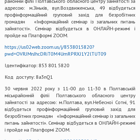
районній філії Полтавського обласного центру зайнятості за
адресою: м.Зіньків, вул.Воздвиженська, 49 відбудеться
профінформаційний груповий захід для безробітних
громадян «Інформаційний семінар із загальних питань
зайнятості». Семінар відбудеться в ОНЛАЙН-режимі і
пройде на Платформі ZOOM.
https://us02web.zoom.us/j/8538015820?
pwd=OVRJMnJhcDRiT0M4UmRPRXJ1Y2lTUT09
Ідентифікатор: 853 801 5820
Код доступу: 8a3nQ1
30 червня 2022 року з 11-00 до 11-30 в Полтавській
міськрайонній філії Полтавського обласного центру
зайнятості за адресою: м.Полтава, вул.Небесної Сотні, 91
відбудеться профінформаційний груповий захід для
безробітних громадян «Інформаційний семінар із загальних
питань зайнятості». Семінар відбудеться в ОНЛАЙН-режимі
і пройде на Платформі ZOOM.