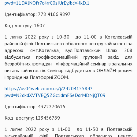
pwd=11DXlNOfr7c4rrC0sIUrEyJbcV-lkD.1
Ідентифікатор: 778 4166 9897
Код доступу: 1607
1 липня 2022 року з 10-30 до 11-00 в Котелевській
районній філії Полтавського обласного центру зайнятості за
адресою: смт.Котельва, вул.Полтавський Шлях, 208
відбудеться профінформаційний груповий захід для
безробітних громадян «Інформаційний семінар із загальних
питань зайнятості». Семінар відбудеться в ОНЛАЙН-режимі
і пройде на Платформі ZOOM.
https://us04web.zoom.us/j/2420415584?
pwd=N2dkdXVTVEQ5ZGc1dmFSeDdrMDNjQT09
Ідентифікатор: 4322270615
Код доступу: 123456789
1 липня 2022 року з 11-00 до 11-30 в Полтавській
міськрайонній філії Полтавського обласного центру