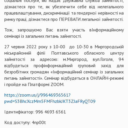
соціальні послуги, які надає Державна служба зайнятості,
дізнаєтеся про те, як убезпечити себе від нелегального
працевлаштування, дискримінації та гендерної нерівності на
ринку праці, дізнаєтеся про ПЕРЕВАГИ легальної зайнятості.
Тож, запрошуємо Вас взяти участь вІнформаційному
семінарі із загальних питань зайнятості.
27 червня 2022 року з 10-00 до 10-30 в Миргородській
міськрайонній філії Полтавського обласного центру
зайнятості за адресою: м.Миргород, вул.Гоголя, 94
відбудеться профінформаційний груповий захід для
безробітних громадян «Інформаційний семінар із загальних
питань зайнятості». Семінар відбудеться в ОНЛАЙН-режимі
і пройде на Платформі ZOOM.
https://zoom.us/j/99646936561?
pwd=S3BhcXczMm5FMFhzbkJKT3ZJaFRyQT09
Ідентифікатор: 996 4693 6561
Код доступу: 4np00t