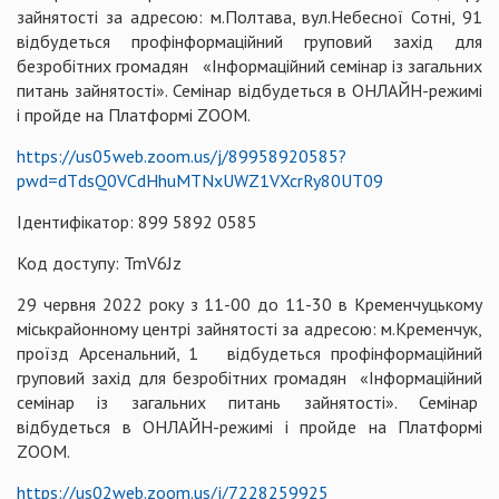
зайнятості за адресою: м.Полтава, вул.Небесної Сотні, 91
відбудеться профінформаційний груповий захід для
безробітних громадян «Інформаційний семінар із загальних
питань зайнятості». Семінар відбудеться в ОНЛАЙН-режимі
і пройде на Платформі ZOOM.
https://us05web.zoom.us/j/89958920585?
pwd=dTdsQ0VCdHhuMTNxUWZ1VXcrRy80UT09
Ідентифікатор: 899 5892 0585
Код доступу: TmV6Jz
29 червня 2022 року з 11-00 до 11-30 в Кременчуцькому
міськрайонному центрі зайнятості за адресою: м.Кременчук,
проїзд Арсенальний, 1 відбудеться профінформаційний
груповий захід для безробітних громадян «Інформаційний
семінар із загальних питань зайнятості». Семінар
відбудеться в ОНЛАЙН-режимі і пройде на Платформі
ZOOM.
https://us02web.zoom.us/j/7228259925