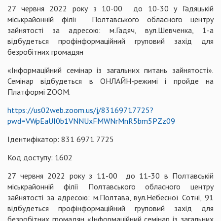
27 червня 2022 року з 10-00 до 10-30 у Гадяцькій
міськрайонній філії Полтавського обласного центру
зайнятості за адресою: м.Гадяч, вул.Шевченка, 1-а
відбудеться профінформаційний груповий захід для
безробітних громадян
«Інформаційний семінар із загальних питань зайнятості».
Семінар відбудеться в ОНЛАЙН-режимі і пройде на
Платформі ZOOM.
https://us02web.zoom.us/j/83169717725?
pwd=VWpEaUI0b1VNNUxFMWNrMnR5bm5PZz09
Ідентифікатор: 831 6971 7725
Код доступу: 1602
27 червня 2022 року з 11-00 до 11-30 в Полтавській
міськрайонній філії Полтавського обласного центру
зайнятості за адресою: м.Полтава, вул.Небесної Сотні, 91
відбудеться профінформаційний груповий захід для
безробітних громадян «Інформаційний семінар із загальних