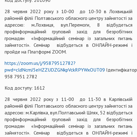
Код доступу: 201090
28 червня 2022 року з 10-00 до 10-30 в Лохвицькій
районній філії Полтавського обласного центру зайнятості за
адресою: м.Лохвиця, вул.Перемоги, 8 відбудеться
профінформаційний груповий захід для безробітних
громадян «Інформаційний семінар із загальних питань
зайнятості». Семінар відбудеться в ОНЛАЙН-режимі і
пройде на Платформі ZOOM.
https://zoom.us/j/95879512782?
pwd=cldNcmJ5eHZZUDZGNkpVckRPYWxOUT09
Ідентифікатор
958 7951 2782
Код доступу: 1612
28 червня 2022 року з 11-00 до 11-30 в Карлівській
районній філії Полтавського обласного центру зайнятості за
адресою: м.Карлівка, вул.Полтавський Шлях, 52 відбудеться
профінформаційний груповий захід для безробітних
громадян «Інформаційний семінар із загальних питань
зайнятості». Семінар відбудеться в ОНЛАЙН-режимі і