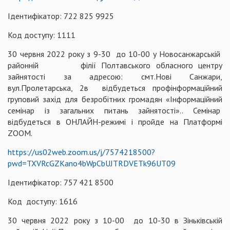
Ідентифікатор: 722 825 9925
Код доступу: 1111
30 червня 2022 року з 9-30 до 10-00 у Новосанжарській
районній філії Полтавського обласного центру
зайнятості за адресою: смт.Нові Санжари,
вул.Пролетарська, 2в відбудеться профінформаційний
груповий захід для безробітних громадян «Інформаційний
семінар із загальних питань зайнятості».. Семінар
відбудеться в ОНЛАЙН-режимі і пройде на Платформі
ZOOM.
https://us02web.zoom.us/j/7574218500?
pwd=TXVRcGZKano4bWpCbUJTRDVETk96UT09
Ідентифікатор: 757 421 8500
Код доступу: 1616
30 червня 2022 року з 10-00 до 10-30 в Зіньківській