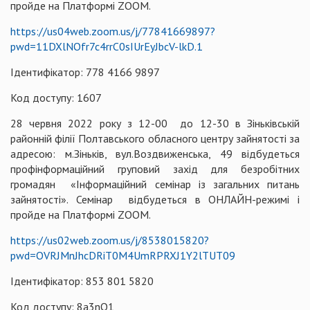
пройде на Платформі ZOOM.
https://us04web.zoom.us/j/77841669897?
pwd=11DXlNOfr7c4rrC0sIUrEyJbcV-lkD.1
Ідентифікатор: 778 4166 9897
Код доступу: 1607
28 червня 2022 року з 12-00 до 12-30 в Зіньківській
районній філії Полтавського обласного центру зайнятості за
адресою: м.Зіньків, вул.Воздвиженська, 49 відбудеться
профінформаційний груповий захід для безробітних
громадян «Інформаційний семінар із загальних питань
зайнятості». Семінар відбудеться в ОНЛАЙН-режимі і
пройде на Платформі ZOOM.
https://us02web.zoom.us/j/8538015820?
pwd=OVRJMnJhcDRiT0M4UmRPRXJ1Y2lTUT09
Ідентифікатор: 853 801 5820
Код доступу: 8a3nQ1