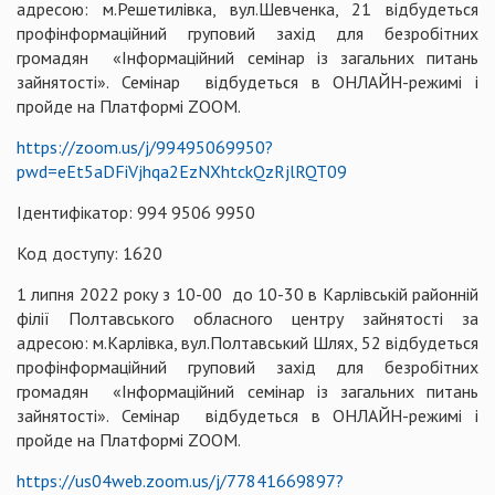
адресою: м.Решетилівка, вул.Шевченка, 21 відбудеться
профінформаційний груповий захід для безробітних
громадян «Інформаційний семінар із загальних питань
зайнятості». Семінар відбудеться в ОНЛАЙН-режимі і
пройде на Платформі ZOOM.
https://zoom.us/j/99495069950?
pwd=eEt5aDFiVjhqa2EzNXhtckQzRjlRQT09
Ідентифікатор: 994 9506 9950
Код доступу: 1620
1 липня 2022 року з 10-00 до 10-30 в Карлівській районній
філії Полтавського обласного центру зайнятості за
адресою: м.Карлівка, вул.Полтавський Шлях, 52 відбудеться
профінформаційний груповий захід для безробітних
громадян «Інформаційний семінар із загальних питань
зайнятості». Семінар відбудеться в ОНЛАЙН-режимі і
пройде на Платформі ZOOM.
https://us04web.zoom.us/j/77841669897?