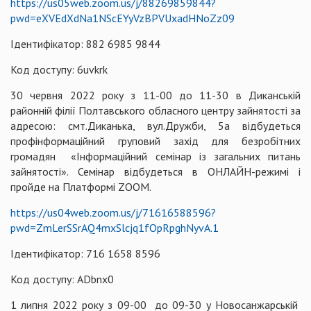
https://us05web.zoom.us/j/88269859844?
pwd=eXVEdXdNa1NScEYyVzBPVUxadHNoZz09
Ідентифікатор: 882 6985 9844
Код доступу: 6uvkrk
30 червня 2022 року з 11-00 до 11-30 в Диканській
районній філії Полтавського обласного центру зайнятості за
адресою: смт.Диканька, вул.Дружби, 5а відбудеться
профінформаційний груповий захід для безробітних
громадян «Інформаційний семінар із загальних питань
зайнятості». Семінар відбудеться в ОНЛАЙН-режимі і
пройде на Платформі ZOOM.
https://us04web.zoom.us/j/71616588596?
pwd=ZmLerSSrAQ4mxSlcjq1fOpRpghNyvA.1
Ідентифікатор: 716 1658 8596
Код доступу: ADbnx0
1 липня 2022 року з 09-00 до 09-30 у Новосанжарській