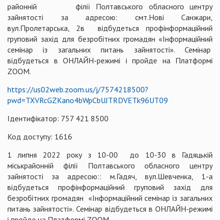
районній філії Полтавського обласного центру
зайнятості за адресою: смт.Нові Санжари,
вул.Пролетарська, 2в відбудеться профінформаційний
груповий захід для безробітних громадян «Інформаційний
семінар із загальних питань зайнятості». Семінар
відбудеться в ОНЛАЙН-режимі і пройде на Платформі
ZOOM.
https://us02web.zoom.us/j/7574218500?
pwd=TXVRcGZKano4bWpCbUJTRDVETk96UT09
Ідентифікатор: 757 421 8500
Код доступу: 1616
1 липня 2022 року з 10-00 до 10-30 в Гадяцькій
міськрайонній філії Полтавського обласного центру
зайнятості за адресою:: м.Гадяч, вул.Шевченка, 1-а
відбудеться профінформаційний груповий захід для
безробітних громадян «Інформаційний семінар із загальних
питань зайнятості». Семінар відбудеться в ОНЛАЙН-режимі
і пройде на Платформі ZOOM.