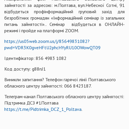
зайнятості за адресою: м.Полтава, вул.Небесної Сотні, 91
відбудеться профінформаційний груповий захід для
безробітних громадян «Інформаційний семінар із загальних
питань зайнятості».. Семінар відбудеться в ОНЛАЙН-
режимі і пройде на платформі ZOOM.
https://us05web.zoom.us/j/85649831082?
pwd=VDR3K0gveHFtU2phcHYyRU10OWowQT09
Ідентифікатор: 856 4983 1082
Код доступу: g88nJ1
Виникли запитання? Телефон гарячої лінії Полтавського
обласного центру зайнятості: 066 8423187.
Телеграм-канал Полтавського обласного центру зайнятості:
Підтримка ДСЗ #1Полтава
https://t.me/Pidtrimka_DCZ_1_Poltava
.