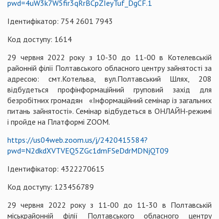
pwd=4uW3k7W5fir3qRrBCpZIeyTuf_DgCF.1
Ідентифікатор: 754 2601 7943
Код доступу: 1614
29 червня 2022 року з 10-30 до 11-00 в Котелевській
районній філії Полтавського обласного центру зайнятості за
адресою: смт.Котельва, вул.Полтавський Шлях, 208
відбудеться профінформаційний груповий захід для
безробітних громадян «Інформаційний семінар із загальних
питань зайнятості». Семінар відбудеться в ОНЛАЙН-режимі
і пройде на Платформі ZOOM.
https://us04web.zoom.us/j/2420415584?
pwd=N2dkdXVTVEQ5ZGc1dmFSeDdrMDNjQT09
Ідентифікатор: 4322270615
Код доступу: 123456789
29 червня 2022 року з 11-00 до 11-30 в Полтавській
міськрайонній філії Полтавського обласного центру