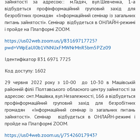
зайнятості за адресою:: м.Гадяч, вул.Шевченка, 1-а
відбудеться профінформаційний груповий захід для
безробітних громадян «Інформаційний семінар із загальних
питань зайнятості». Семінар відбудеться в ОНЛАЙН-режимі
і пройде на Платформі ZOOM.
https://us02web.zoom.us/j/83169717725?
pwd=VWpEaUI0b1VNNUxFMWNrMnR5bm5PZz09
Ідентифікатор 831 6971 7725
Код доступу: 1602
29 червня 2022 року з 10-00 до 10-30 в Машівській
районній філії Полтавського обласного центру зайнятості за
адресою: смт.Машівка, вул.Незалежності, 166 а відбудеться
профінформаційний груповий захід для безробітних
громадян «Інформаційний семінар із загальних питань
зайнятості». Семінар відбудеться в ОНЛАЙН-режимі і
пройде на Платформі ZOOM.
https://us04web.zoom.us/j/75426017943?