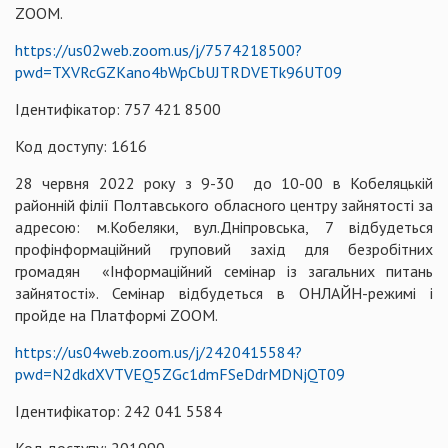
ZOOM.
https://us02web.zoom.us/j/7574218500?
pwd=TXVRcGZKano4bWpCbUJTRDVETk96UT09
Ідентифікатор: 757 421 8500
Код доступу: 1616
28 червня 2022 року з 9-30 до 10-00 в Кобеляцькій
районній філії Полтавського обласного центру зайнятості за
адресою: м.Кобеляки, вул.Дніпровська, 7 відбудеться
профінформаційний груповий захід для безробітних
громадян «Інформаційний семінар із загальних питань
зайнятості». Семінар відбудеться в ОНЛАЙН-режимі і
пройде на Платформі ZOOM.
https://us04web.zoom.us/j/2420415584?
pwd=N2dkdXVTVEQ5ZGc1dmFSeDdrMDNjQT09
Ідентифікатор: 242 041 5584