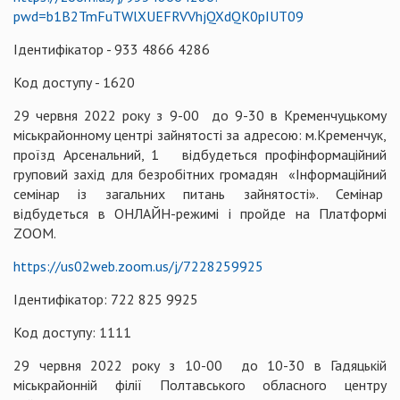
pwd=b1B2TmFuTWlXUEFRVVhjQXdQK0pIUT09
Ідентифікатор - 933 4866 4286
Код доступу - 1620
29 червня 2022 року з 9-00 до 9-30 в Кременчуцькому
міськрайонному центрі зайнятості за адресою: м.Кременчук,
проїзд Арсенальний, 1 відбудеться профінформаційний
груповий захід для безробітних громадян «Інформаційний
семінар із загальних питань зайнятості». Семінар
відбудеться в ОНЛАЙН-режимі і пройде на Платформі
ZOOM.
https://us02web.zoom.us/j/7228259925
Ідентифікатор: 722 825 9925
Код доступу: 1111
29 червня 2022 року з 10-00 до 10-30 в Гадяцькій
міськрайонній філії Полтавського обласного центру