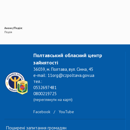
Анонс/Подія:
Подія
Полтавський обласний центр
зайнятості
36039, м. Полтава, вул. Сінна, 45
e-mail: 11org@czpoltava.gov.ua
тел.:
0532697481
0800219725
(переглянути на карті)
Facebook
/
YouTube
Поширені запитання громадян