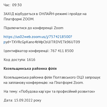
Час: 09:30
ЗАХІД відбудеться в ОНЛАЙН-режимі і пройде на
Платформі ZOOM.
Підключитися до конференції Zoom
https://us02web.zoom.us/j/7574218500?
p
уd=TXVRcGрKano4bWpCbUJTRDVETk96UT09
Ідентифікатор конференції: 767 411 8500
Код доступа: 1616
Козельщинська районна філія
Козельщинська районна філія Полтавського ОЦЗ запрошує
на запланову конференцію: на Платформі Zoom.
На тему: «Побудова кар’єри та професійний розвиток»
Дата: 15.09.2022 року