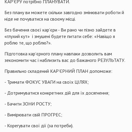
КАР’ЄРУ потрібно ПЛАНУВАТИ.
Без плану ви можете скільки завгодно змінювати роботи й
ніде не почуватися на своєму місці.
Без бачення своєї кар’єри - Ви рано чи пізно зайдете в
«глухий кут» і змушені будете питати себе: «Навіщо я
роблю те, що роблю?».
Підготовка кар’єрного плану навпаки дозволить вам
зекономити час і наблизить вас до бажаного РЕЗУЛЬТАТУ.
Правильно складений КАР’ЄРНИЙ ПЛАН допоможе:
- Тримати ФОКУС УВАГИ на своїх ЦІЛЯХ;
- Дотримуватися конкретних дій для їх досягнення;
- Бачити ЗОНИ РОСТУ;
- Вимірювати свій ПРОГРЕС;
- Корегувати свої дії (за потреби).