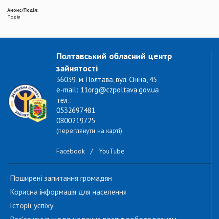
Анонс/Подія:
Подія
Полтавський обласний центр
зайнятості
36039, м. Полтава, вул. Сінна, 45
e-mail: 11org@czpoltava.gov.ua
тел.:
0532697481
0800219725
(переглянути на карті)
Facebook
/
YouTube
Поширені запитання громадян
Корисна інформація для населення
Історії успіху