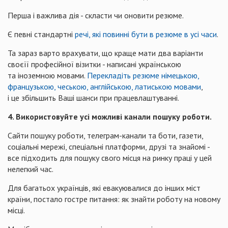
Перша і важлива дія - скласти чи оновити резюме.
Є певні стандартні
речі, які повинні бути в резюме в усі часи
.
Та зараз варто врахувати, що краще мати два варіанти
своєїї професійної візитки - написані українською
та іноземною мовами.
Перекладіть резюме німецькою,
французькою, чеською, англійською, латиською мовами
,
і це збільшить Ваші шанси при працевлаштуванні.
4. Використовуйте усі можливі канали пошуку роботи.
Сайти пошуку роботи, телеграм-канали та боти, газети,
соціальні мережі, спеціальні платформи, друзі та знайомі -
все підходить для пошуку свого місця на ринку праці у цей
нелегкий час.
Для багатьох українців, які евакуювалися до інших міст
країни, постало гостре питання: як знайти роботу на новому
місці.