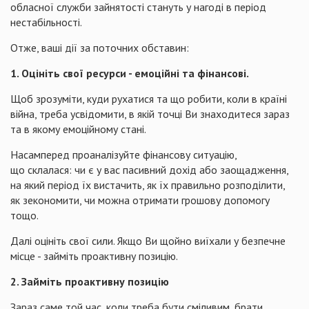
обласної служби зайнятості стануть у нагоді в період
нестабільності.
Отже, ваші дії за поточних обставин:
1. Оцініть свої ресурси - емоційні та фінансові.
Щоб зрозуміти, куди рухатися та що робити, коли в країні
війна, треба усвідомити, в якій точці Ви знаходитеся зараз
та в якому емоційному стані.
Насамперед проаналізуйте фінансову ситуацію,
що склалася: чи є у вас пасивний дохід або заощадження,
на який період їх вистачить, як їх правильно розподілити,
як зекономити, чи можна отримати грошову допомогу
тощо.
Далі оцініть свої сили. Якщо Ви щойно виїхали у безпечне
місце - займіть проактивну позицію.
2. Займіть проактивну позицію
Зараз саме той час, коли треба бути сміливим, брати