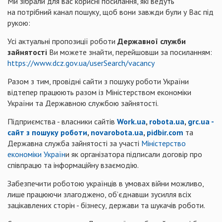
Ми зібрали для вас корисні посилання, які ведуть
на потрібний канал пошуку, щоб вони завжди були у Вас під
рукою:
Усі актуальні пропозиції роботи
Державної служби
зайнятості
Ви можете знайти, перейшовши за посиланням:
https://www.dcz.gov.ua/userSearch/vacancy
Разом з тим, провідні сайти з пошуку роботи України
відтепер працюють разом із Міністерством економіки
України та Державною службою зайнятості.
Підприємства - власники сайтів
Work.ua
,
robota.ua
,
grc.ua -
сайт з пошуку роботи
,
novarobota.ua
,
pidbir.com
та
Державна служба зайнятості за участі
Міністерство
економіки Україн
и як організатора підписали договір про
співпрацю та інформаційну взаємодію.
Забезпечити роботою українців в умовах війни можливо,
лише працюючи злагоджено, об’єднавши зусилля всіх
зацікавлених сторін - бізнесу, держави та шукачів роботи.