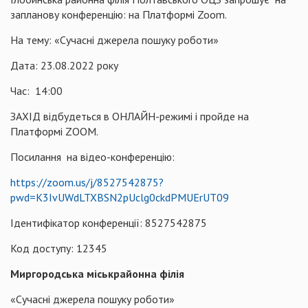
запланову конференцію: на Платформі Zoom.
На тему: «Сучасні джерела пошуку роботи»
Дата: 23.08.2022 року
Час: 14:00
ЗАХІД відбудеться в ОНЛАЙН-режимі і пройде на
Платформі ZOOM.
Посилання на відео-конференцію:
https://zoom.us/j/8527542875?
pwd=K3IvUWdLTXBSN2pUclg0ckdPMUErUT09
Ідентифікатор конференції: 8527542875
Код доступу: 12345
Миргородська міськрайонна філія
«Сучасні джерела пошуку роботи»