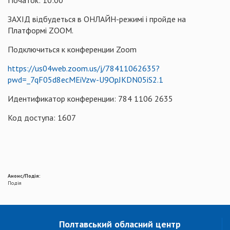
Початок: 10:00
ЗАХІД відбудеться в ОНЛАЙН-режимі і пройде на
Платформі ZOOM.
Подключиться к конференции Zoom
https://us04web.zoom.us/j/78411062635?
pwd=_7qF05d8ecMEiVzw-U9OpJKDN05iS2.1
Идентификатор конференции: 784 1106 2635
Код доступа: 1607
Анонс/Подія:
Подія
Полтавський обласний центр