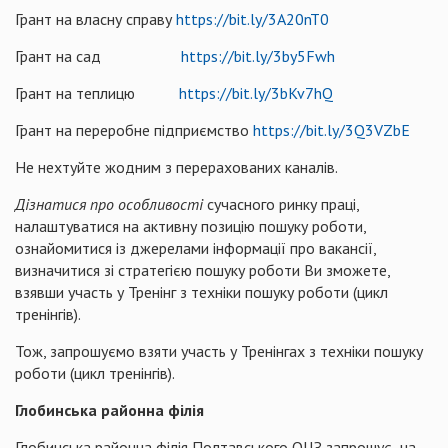
Грант на власну справу
https://bit.ly/3A20nT0
Грант на сад
https://bit.ly/3by5Fwh
Грант на теплицю
https://bit.ly/3bKv7hQ
Грант на переробне підприємство
https://bit.ly/3Q3VZbE
Не нехтуйте жодним з перерахованих каналів.
Дізнатися про особливості
сучасного ринку праці,
налаштуватися на активну позицію пошуку роботи,
ознайомитися із джерелами інформації про вакансії,
визначитися зі стратегією пошуку роботи Ви зможете,
взявши участь у Тренінг з техніки пошуку роботи (цикл
тренінгів).
Тож, запрошуємо взяти участь у Тренінгах з техніки пошуку
роботи (цикл тренінгів).
Глобинська районна філія
Глобинська районна філія Полтавського ОЦЗ запрошує на