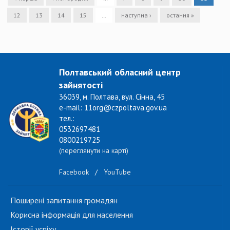
12
13
14
15
…
наступна ›
остання »
Полтавський обласний центр
зайнятості
36039, м. Полтава, вул. Сінна, 45
e-mail: 11org@czpoltava.gov.ua
тел.:
0532697481
0800219725
(переглянути на карті)
Facebook
/
YouTube
Поширені запитання громадян
Корисна інформація для населення
Історії успіху